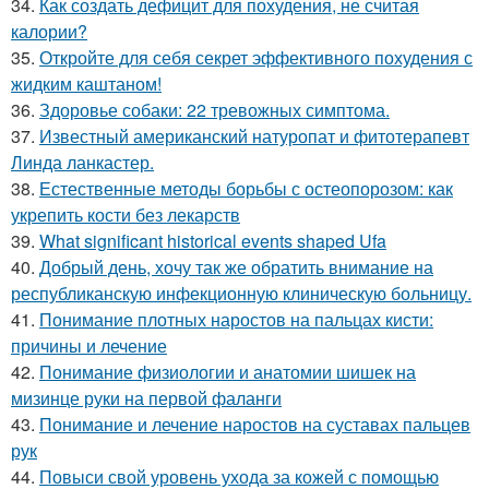
34.
Как создать дефицит для похудения, не считая
калории?
35.
Откройте для себя секрет эффективного похудения с
жидким каштаном!
36.
Здоровье собаки: 22 тревожных симптома.
37.
Известный американский натуропат и фитотерапевт
Линда ланкастер.
38.
Естественные методы борьбы с остеопорозом: как
укрепить кости без лекарств
39.
What significant historical events shaped Ufa
40.
Добрый день, хочу так же обратить внимание на
республиканскую инфекционную клиническую больницу.
41.
Понимание плотных наростов на пальцах кисти:
причины и лечение
42.
Понимание физиологии и анатомии шишек на
мизинце руки на первой фаланги
43.
Понимание и лечение наростов на суставах пальцев
рук
44.
Повыси свой уровень ухода за кожей с помощью