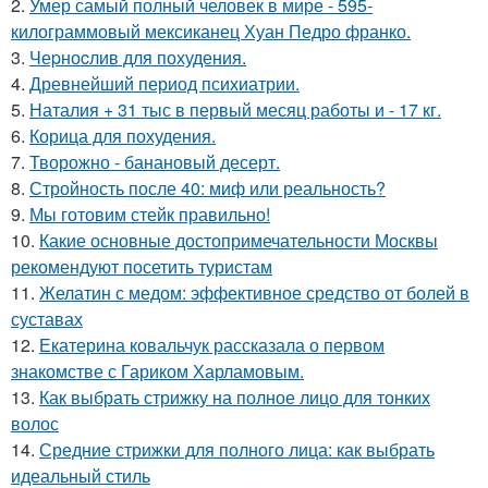
2.
Умер самый полный человек в мире - 595-
килограммовый мексиканец Хуан Педро франко.
3.
Чеpноcлив для похудения.
4.
Древнейший период психиатрии.
5.
Наталия + 31 тыс в первый месяц работы и - 17 кг.
6.
Корица для похудения.
7.
Творожно - банановый десерт.
8.
Стройность после 40: миф или реальность?
9.
Мы готовим стейк правильно!
10.
Какие основные достопримечательности Москвы
рекомендуют посетить туристам
11.
Желатин с медом: эффективное средство от болей в
суставах
12.
Екатерина ковальчук рассказала о первом
знакомстве с Гариком Харламовым.
13.
Как выбрать стрижку на полное лицо для тонких
волос
14.
Средние стрижки для полного лица: как выбрать
идеальный стиль