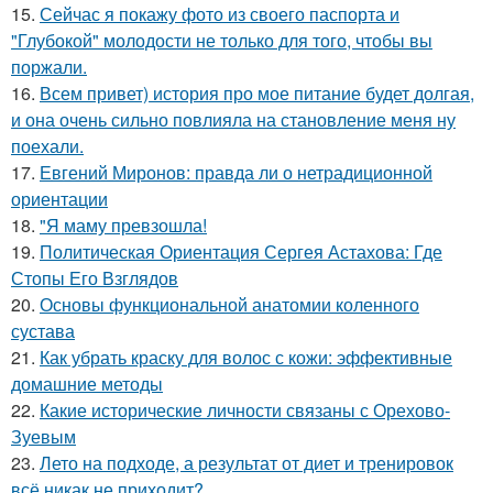
15.
Сейчас я покажу фото из своего паспорта и
"Глубокой" молодости не только для того, чтобы вы
поржали.
16.
Всем привет) история про мое питание будет долгая,
и она очень сильно повлияла на становление меня ну
поехали.
17.
Евгений Миронов: правда ли о нетрадиционной
ориентации
18.
"Я маму превзошла!
19.
Политическая Ориентация Сергея Астахова: Где
Стопы Его Взглядов
20.
Основы функциональной анатомии коленного
сустава
21.
Как убрать краску для волос с кожи: эффективные
домашние методы
22.
Какие исторические личности связаны с Орехово-
Зуевым
23.
Лето на подходе, а результат от диет и тренировок
всё никак не приходит?