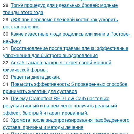
28.
Топ-9 процедур для идеальных бровей: модные
тренды этого года
29.
ЛФК при переломе плечевой кости: как ускорить
восстановление
30.
Какие известные люди родились или жили в Ростове-
на-Дону
31.
Восстановление после травмы плеча: эффективные
упражнения для быстрого выздоровления
32.
Асхаб Тамаев раскрыл секрет своей мощной
физической формы:
33.
Рецепты диета дюкан.
34.
Повысить эффективность: 5 проверенных способов
принимать желатин для суставов
35.
Почему Draineffect RED Low Carb настолько
результативный и на нем легко получить реальный
эффект, быстрый и гарантированный.
36.
Хромота после эндопротезирования тазобедренного
сустава: причины и методы лечения