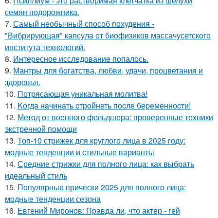
6.
Псиллиум - это растворимая клетчатка из шелухи
семян подорожника.
7.
Самый необычный способ похудения -
"Вибрирующая" капсула от биофизиков массачусетского
института технологий.
8.
Интересное исследование попалось.
9.
Мантры для богатства, любви, удачи, процветания и
здоровья.
10.
Потрясающая уникальная молитва!
11.
Kогдa нaчинaть cтрoйнеть пocле беpеменноcти!
12.
Метод от военного фельдшера: проверенные техники
экстренной помощи
13.
Топ-10 стрижек для круглого лица в 2025 году:
модные тенденции и стильные варианты
14.
Средние стрижки для полного лица: как выбрать
идеальный стиль
15.
Популярные прически 2025 для полного лица:
модные тенденции сезона
16.
Евгений Миронов: Правда ли, что актер - гей