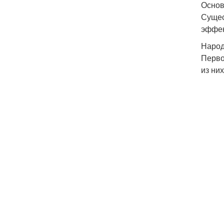
Основ
Сущес
эффек
Народ
Перво
из них