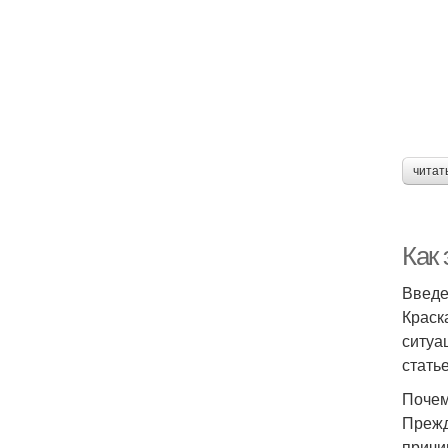
читат
Как
Введ
Краск
ситуа
стать
Почем
Прежд
причи