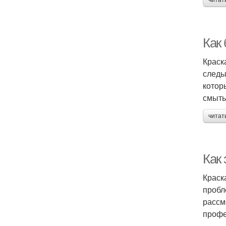
читат
Как
Краск
следы
котор
смыть
читат
Как 
Краск
пробл
рассм
профе