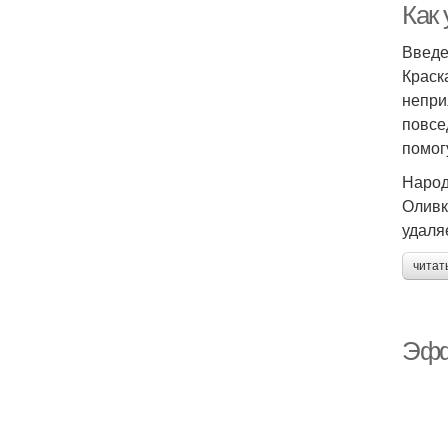
Как
Введ
Краск
непри
повсе
помог
Народ
Оливк
удаляе
читат
Эфф