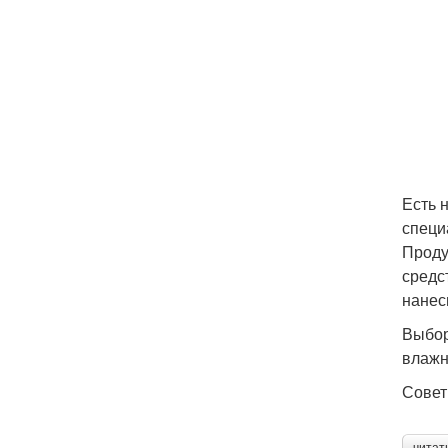
Есть 
специ
Проду
средс
нанес
Выбор
влажн
Совет