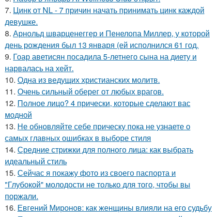
7.
Цинк от NL - 7 причин начать принимать цинк каждой
девушке.
8.
Арнольд шварценеггер и Пенелопа Миллер, у которой
день рождения был 13 января (ей исполнился 61 год.
9.
Гоар аветисян посадила 5-летнего сына на диету и
нарвалась на хейт.
10.
Одна из ведущих христианских молитв.
11.
Очень сильный оберег от любых врагов.
12.
Полное лицо? 4 прически, которые сделают вас
модной
13.
Не обновляйте себе прическу пока не узнаете о
самых главных ошибках в выборе стиля
14.
Средние стрижки для полного лица: как выбрать
идеальный стиль
15.
Сейчас я покажу фото из своего паспорта и
"Глубокой" молодости не только для того, чтобы вы
поржали.
16.
Евгений Миронов: как женщины влияли на его судьбу