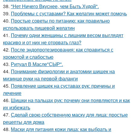
38.
"Нет Ничего Вкуснее, чем Быть Худой".
39.
Проблемы с суставами? Как желатин может помочь
40.
Простые советы по питанию: как правильно
использовать пищевой желатин
41.
Почему одни женщины с лишним весом выглядят
красиво и от них не оторвать глаз?
42.
После эндопротезирования: как справиться с
хромотой и слабостью
43.
Ритуал В Масле"СЫР".
44.
Понимание физиологии и анатомии шишек на
мизинце руки на первой фаланги
45.
Появление шишек на суставах рук: причины и
лечение
46.
Шишки на пальцах рук: почему они появляются и как
их избежать
47.
Сделай свою собственную маску для лица: простые
рецепты для дома
48.
Маски для питания кожи лица: как выбрать и