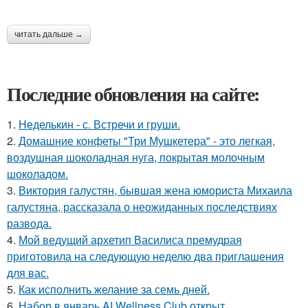
читать дальше →
Последние обновления на сайте:
1.
Неделькин - с. Встречи и груши.
2.
Домашние конфеты "Три Мушкетера" - это легкая,
воздушная шоколадная нуга, покрытая молочным
шоколадом.
3.
Виктория галустян, бывшая жена юмориста Михаила
галустяна, рассказала о неожиданных последствиях
развода.
4.
Мой ведущий архетип Василиса премудрая
приготовила на следующую неделю два приглашения
для вас.
5.
Как исполнить желание за семь дней.
6.
Набор в январь AI Wellness Club открыт.