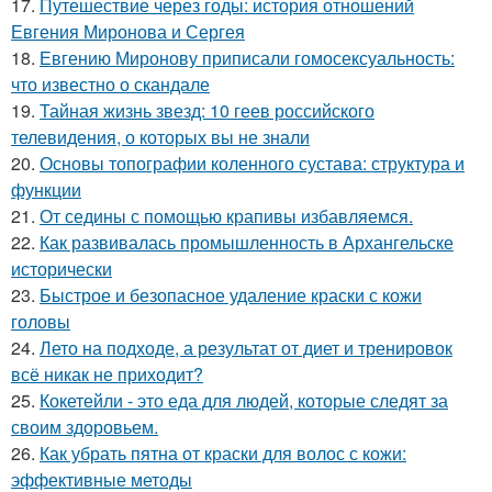
17.
Путешествие через годы: история отношений
Евгения Миронова и Сергея
18.
Евгению Миронову приписали гомосексуальность:
что известно о скандале
19.
Тайная жизнь звезд: 10 геев российского
телевидения, о которых вы не знали
20.
Основы топографии коленного сустава: структура и
функции
21.
От седины с помощью крапивы избавляемся.
22.
Как развивалась промышленность в Архангельске
исторически
23.
Быстрое и безопасное удаление краски с кожи
головы
24.
Лето на подходе, а результат от диет и тренировок
всё никак не приходит?
25.
Кокетейли - это еда для людей, которые следят за
своим здоровьем.
26.
Как убрать пятна от краски для волос с кожи:
эффективные методы