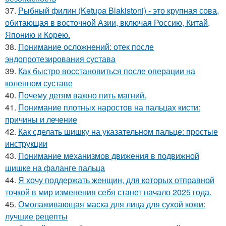
37.
Рыбный филин (Ketupa Blakistoni) - это крупная сова,
обитающая в восточной Азии, включая Россию, Китай,
Японию и Корею.
38.
Понимание осложнений: отек после
эндопротезирования сустава
39.
Как быстро восстановиться после операции на
коленном суставе
40.
Почему детям важно пить магний.
41.
Понимание плотных наростов на пальцах кисти:
причины и лечение
42.
Как сделать шишку на указательном пальце: простые
инструкции
43.
Понимание механизмов движения в подвижной
шишке на фаланге пальца
44.
Я хочу поддержать женщин, для которых отправной
точкой в мир изменения себя станет начало 2025 года.
45.
Омолаживающая маска для лица для сухой кожи:
лучшие рецепты