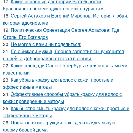
17.
Какие основные достопримечательности
Красноярска рекомендуют посетить туристам
18.
Сергей Астахов и Евгений Миронов: История любви,
которая вдохновляет
19.
Политическая Ориентация Сергея Астахова: Где
Стопы Его Взглядов
20.
Не могла с вами ни поделиться!
21.
Ее обижали мужья, Леонов запретил сыну женится
на ней, а Добронравов отказал в любви.
22.
Какие площади Санкт-Петербурга являются самыми
известными
23.
Как убрать краску для волос с кожи: простые и
эффективные методы
24.
Эффективные способы убрать краску для волос с
кожи: проверенные методы
25.
Как быстро смыть краску для волос с кожи: простые и
эффективные методы
26.
Пошаговая инструкция: как сделать идеальную
форму бровей дома