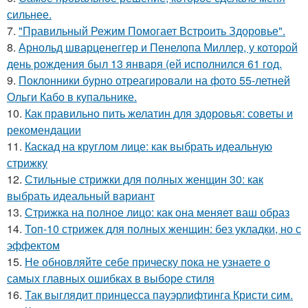
сильнее.
7.
"Правильный Режим Помогает Встроить Здоровье".
8.
Арнольд шварценеггер и Пенелопа Миллер, у которой
день рождения был 13 января (ей исполнился 61 год.
9.
Поклонники бурно отреагировали на фото 55-летней
Ольги Кабо в купальнике.
10.
Как правильно пить желатин для здоровья: советы и
рекомендации
11.
Каскад на круглом лице: как выбрать идеальную
стрижку
12.
Стильные стрижки для полных женщин 30: как
выбрать идеальный вариант
13.
Стрижка на полное лицо: как она меняет ваш образ
14.
Топ-10 стрижек для полных женщин: без укладки, но с
эффектом
15.
Не обновляйте себе прическу пока не узнаете о
самых главных ошибках в выборе стиля
16.
Так выглядит принцесса пауэрлифтинга Кристи сим.