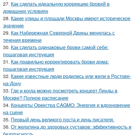
27.
Как сделать идеальную коррекцию бровей в
домашних условиях
28.
Какие улицы и площади Москвы имеют историческое
значение
29.
Как Набережная Северной Двины менялась с
течения времени
30.
Как сделать одинаковые брови самой себе:
пошаговая инструкция
31.
Как правильно корректировать брови дома:
пошаговая инструкция
32.
Какие известные люди родились или жили в Ростове-
на-Дону
33.
Где и когда можно посмотреть концерт Линды в
Москве? Полное расписание
34.
Концерты Оркестра CAGMO: Энергия и вдохновение
на сцене
35.
Первый день великого поста и день писателя.
36.
От желатина до здоровых суставов: эффективность и
безопасность