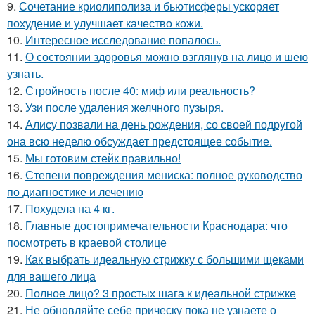
9.
Сочетание криолиполиза и бьютисферы ускоряет
похудение и улучшает качество кожи.
10.
Интересное исследование попалось.
11.
О состоянии здоровья можно взглянув на лицо и шею
узнать.
12.
Стройность после 40: миф или реальность?
13.
Узи после удаления желчного пузыря.
14.
Алису позвали на день рождения, со своей подругой
она всю неделю обсуждает предстоящее событие.
15.
Мы готовим стейк правильно!
16.
Степени повреждения мениска: полное руководство
по диагностике и лечению
17.
Похудела на 4 кг.
18.
Главные достопримечательности Краснодара: что
посмотреть в краевой столице
19.
Как выбрать идеальную стрижку с большими щеками
для вашего лица
20.
Полное лицо? 3 простых шага к идеальной стрижке
21.
Не обновляйте себе прическу пока не узнаете о