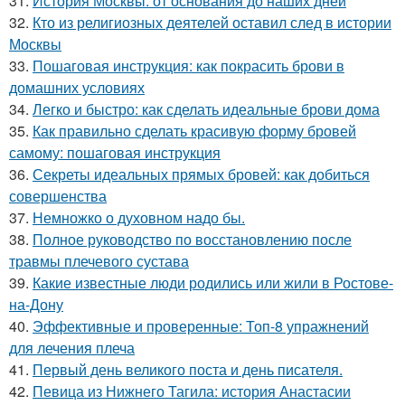
31.
История Москвы: от основания до наших дней
32.
Кто из религиозных деятелей оставил след в истории
Москвы
33.
Пошаговая инструкция: как покрасить брови в
домашних условиях
34.
Легко и быстро: как сделать идеальные брови дома
35.
Как правильно сделать красивую форму бровей
самому: пошаговая инструкция
36.
Секреты идеальных прямых бровей: как добиться
совершенства
37.
Немножко о духовном надо бы.
38.
Полное руководство по восстановлению после
травмы плечевого сустава
39.
Какие известные люди родились или жили в Ростове-
на-Дону
40.
Эффективные и проверенные: Топ-8 упражнений
для лечения плеча
41.
Первый день великого поста и день писателя.
42.
Певица из Нижнего Тагила: история Анастасии