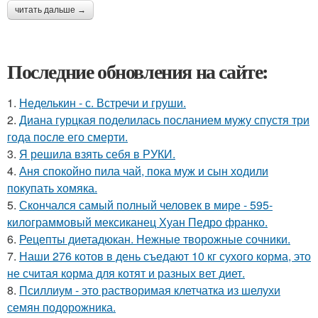
читать дальше →
Последние обновления на сайте:
1.
Неделькин - с. Встречи и груши.
2.
Диана гурцкая поделилась посланием мужу спустя три
года после его смерти.
3.
Я решила взять себя в РУКИ.
4.
Аня спокойно пила чай, пока муж и сын ходили
покупать хомяка.
5.
Скончался самый полный человек в мире - 595-
килограммовый мексиканец Хуан Педро франко.
6.
Рецепты диетадюкан. Нежные творожные сочники.
7.
Наши 276 котов в день съедают 10 кг сухого корма, это
не считая корма для котят и разных вет диет.
8.
Псиллиум - это растворимая клетчатка из шелухи
семян подорожника.