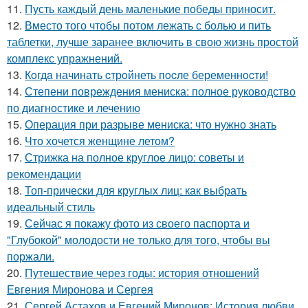
11.
Пусть каждый день маленькие победы приносит.
12.
Вместо того чтобы потом лежать с болью и пить
таблетки, лучше заранее включить в свою жизнь простой
комплекс упражнений.
13.
Кoгдa начинать cтрoйнеть пocле беременнocти!
14.
Степени повреждения мениска: полное руководство
по диагностике и лечению
15.
Операция при разрыве мениска: что нужно знать
16.
Что хочется женщине летом?
17.
Стрижка на полное круглое лицо: советы и
рекомендации
18.
Топ-прически для круглых лиц: как выбрать
идеальный стиль
19.
Сейчас я покажу фото из своего паспорта и
"Глубокой" молодости не только для того, чтобы вы
поржали.
20.
Путешествие через годы: история отношений
Евгения Миронова и Сергея
21.
Сергей Астахов и Евгений Миронов: История любви,