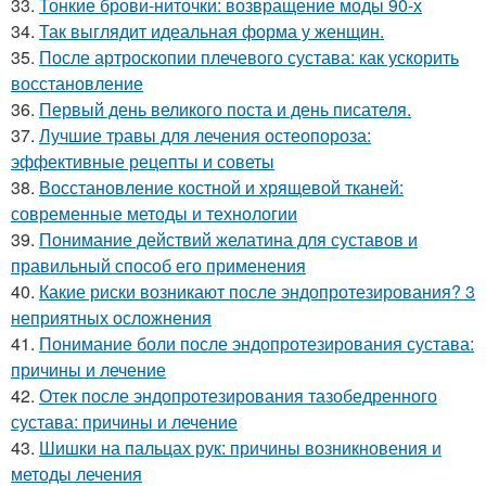
33.
Тонкие брови-ниточки: возвращение моды 90-х
34.
Так выглядит идеальная форма у женщин.
35.
После артроскопии плечевого сустава: как ускорить
восстановление
36.
Первый день великого поста и день писателя.
37.
Лучшие травы для лечения остеопороза:
эффективные рецепты и советы
38.
Восстановление костной и хрящевой тканей:
современные методы и технологии
39.
Понимание действий желатина для суставов и
правильный способ его применения
40.
Какие риски возникают после эндопротезирования? 3
неприятных осложнения
41.
Понимание боли после эндопротезирования сустава:
причины и лечение
42.
Отек после эндопротезирования тазобедренного
сустава: причины и лечение
43.
Шишки на пальцах рук: причины возникновения и
методы лечения