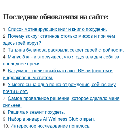
Последние обновления на сайте:
1.
Список мотивирующих книг и книг о похудени.
2.
Почему вокруг статинов столько мифов и при чём
здесь грейпфрут?
3.
Татьяна буланова раскрыла секрет своей стройности.
4.
Минус 8 кг - и это лучшее, что я сделала для себя за
последнее время.
5.
Вакуумно - роликовый массаж с RF лифтингом и
инфракрасным светом.
6.
У моего сына одна почка от рождения, сейчас ему
почти 5 лет.
7.
Самое провальное решение, которое сделало меня
сильнее.
8.
Решила я значит похудеть.
9.
Набор в январь AI Wellness Club открыт.
10.
Интересное исследование попалось.