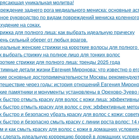
рясающая уникальная молитва!
реждение заднего рога медиального мениска: основные а
ное руководство по видам повреждений мениска коленного
худение на соках.
рижка для полного лица: как выбрать идеальную прическу
ень сильный оберег от любых врагов.
еальные женские стрижки на короткие волосы для полного 
к выбрать стрижку на полное лицо для тонких волос
роткие стрижки для полного лица: тренды 2025 года
тимные детали жизни Евгения Миронова: что известно о ег
кие основные достопримечательности Москвы рекомендуют 
тешествие через годы: история отношений Евгения Мироно
кие памятники и монументы установлены в Орехово-Зуево 
к быстро отмыть краску для волос с кожи лица: эффективн
к быстро отмыть краску для волос с рук: эффективные мет
к быстро и безопасно убрать краску для волос с кожи: сове
к быстро и безопасно смыть краску с линии роста волос: 14
м и как смыть краску для волос с кожи в домашних условия
к сделать идеальную коррекцию бровей в домашних услови