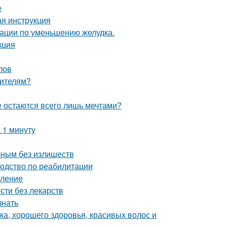
е
ая инструкция
рации по уменьшению желудка.
кция
лов
оителям?
е остаются всего лишь мечтами?
 1 минуту
чным без излишеств
водство по реабилитации
вление
сти без лекарств
знать
ка, хорошего здоровья, красивых волос и