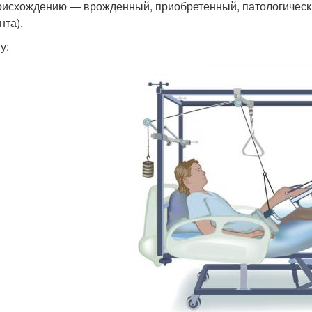
оисхождению — врожденный, приобретенный, патологически
нта).
у: