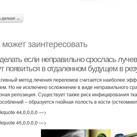
ь дальше →
 может заинтересовать
 делать если неправильно срослась лучев
ут появиться в отдаленном будущем в рез
тивный метод лечения переломов считается наиболее эфф
ем. Но не исключено осложнение в виде неправильного срас
рная репозиция. Существует также риск инфицирования тк
особлений – образуется гнойная полость в кости (остеомиел
ckquote 44,0,0,0,0 —>
ckquote 45,0,0,0,0 —>