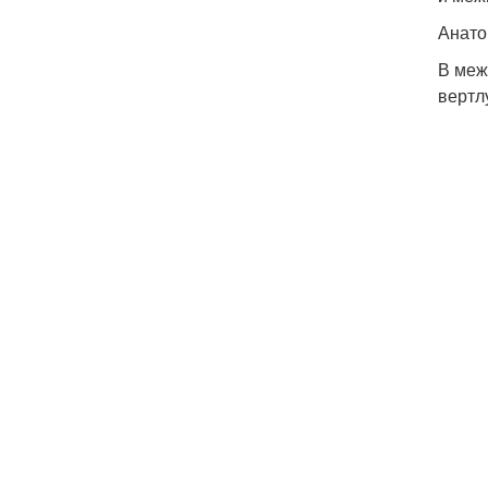
Анато
В меж
вертл