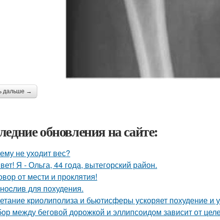
ь дальше →
ледние обновления на сайте:
ему не уходит вес?
вет! Я - Ольга, 44 года, вытегорский район.
овор от мести и проклятия!
ноcлив для похудения.
етание криолиполиза и бьютисферы ускоряет похудение и у
ор между беговой дорожкой и эллипсоидом зависит от целе