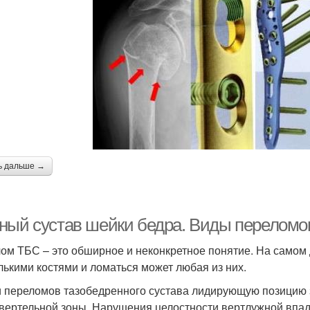
ь дальше →
ный сустав шейки бедра. Виды переломо
ом ТБС – это обширное и неконкретное понятие. На самом
лькими костями и ломаться может любая из них.
 переломов тазобедренного сустава лидирующую позицию 
вертельной зоны. Нарушения целостности вертлужной впад