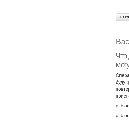
читат
Вас
Что
мог
Опера
будущ
повто
присп
p, blo
p, blo