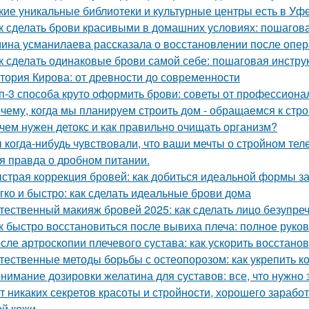
кие уникальные библиотеки и культурные центры есть в Уф
к сделать брови красивыми в домашних условиях: пошагов
ина усманилаева рассказала о восстановлении после опе
к сделать одинаковые брови самой себе: пошаговая инстру
тория Кирова: от древности до современности
п-3 способа круто оформить брови: советы от профессиона
чему, когда мы планируем строить дом - обращаемся к стр
чем нужен детокс и как правильно очищать организм?
 когда-нибудь чувствовали, что ваши мечты о стройном тел
я правда о дробном питании.
страя коррекция бровей: как добиться идеальной формы за
гко и быстро: как сделать идеальные брови дома
тественный макияж бровей 2025: как сделать лицо безупре
к быстро восстановиться после вывиха плеча: полное руко
сле артроскопии плечевого сустава: как ускорить восстано
тественные методы борьбы с остеопорозом: как укрепить ко
нимание дозировки желатина для суставов: все, что нужно 
т никаких секретов красоты и стройности, хорошего заработ
ой кожи.