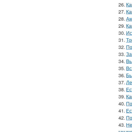
26.
Ка
27.
Ка
28.
Ам
29.
Ка
30.
Ис
31.
То
32.
По
33.
За
34.
Вы
35.
Вс
36.
Бы
37.
Ле
38.
Ес
39.
Ка
40.
По
41.
Ес
42.
По
43.
Не
гладк