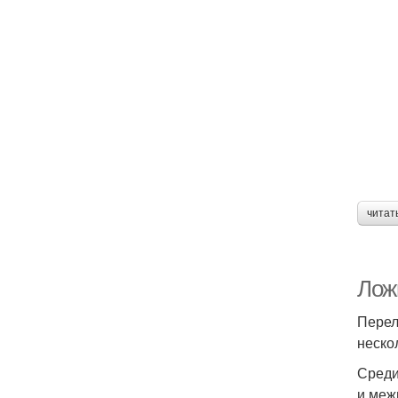
читат
Лож
Перел
неско
Среди
и меж