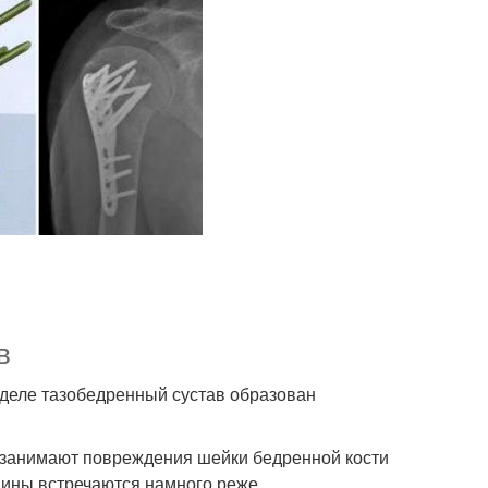
в
 деле тазобедренный сустав образован
занимают повреждения шейки бедренной кости
ины встречаются намного реже.