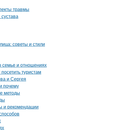
спекты травмы
 сустава
лица: советы и стили
о семье и отношениях
посетить туристам
ва и Сергея
и почему
ые методы
оды
ты и рекомендации
 способов
х
ях