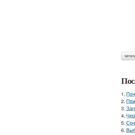
читат
Пос
1.
Поч
2.
При
3.
Заг
4.
Чеp
5.
Соч
6.
Выб