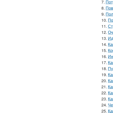
7.
Пот
8.
Пов
9.
Пол
10.
По
11.
Ст
12.
Оч
13.
Ид
14.
Ка
15.
Ко
16.
Ин
17.
Ка
18.
Пу
19.
Ка
20.
Ка
21.
Ка
22.
Ка
23.
Ка
24.
Че
25.
Ка