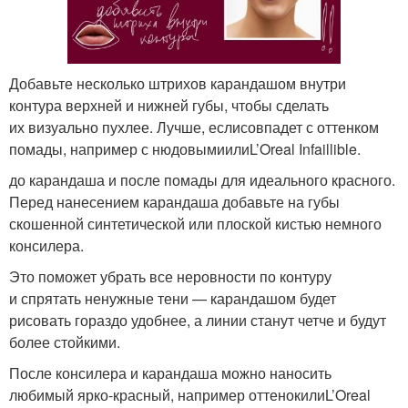
Добавьте несколько штрихов карандашом внутри
контура верхней и нижней губы, чтобы сделать
их визуально пухлее. Лучше, еслисовпадет с оттенком
помады, например с нюдовымиилиL’Oreal Infaillible.
до карандаша и после помады для идеального красного.
Перед нанесением карандаша добавьте на губы
скошенной синтетической или плоской кистью немного
консилера.
Это поможет убрать все неровности по контуру
и спрятать ненужные тени — карандашом будет
рисовать гораздо удобнее, а линии станут четче и будут
более стойкими.
После консилера и карандаша можно наносить
любимый ярко-красный, например оттенокилиL’Oreal