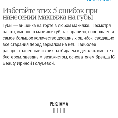
Избегайте этих 5 ошибок при
Губы при помощи
Помады для губ
нанесении макияжа на губы
Губы — вишенка на торте в любом макияже. Несмотря
на это, именно в макияже губ, как правило, совершается
самое большое количество досадных ошибок, сводящих
Карандаш для губ
Блеск на губы
все старания перед зеркалом на нет. Наиболее
распространенные из них разбираем в деталях вместе с
блогером, звездным визажистом, основателем бренда IG
Beauty Ириной Голубевой.
Губы при
Идеальные губы
использовании
Губы с помощью
Тонкие губы