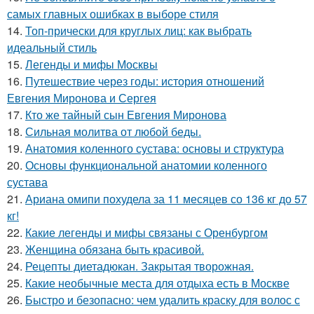
самых главных ошибках в выборе стиля
14.
Топ-прически для круглых лиц: как выбрать
идеальный стиль
15.
Легенды и мифы Москвы
16.
Путешествие через годы: история отношений
Евгения Миронова и Сергея
17.
Кто же тайный сын Евгения Миронова
18.
Сильная молитва от любой беды.
19.
Анатомия коленного сустава: основы и структура
20.
Основы функциональной анатомии коленного
сустава
21.
Ариана омипи похудела за 11 месяцев со 136 кг до 57
кг!
22.
Какие легенды и мифы связаны с Оренбургом
23.
Женщина обязана быть красивой.
24.
Рецепты диетадюкан. Закрытая творожная.
25.
Какие необычные места для отдыха есть в Москве
26.
Быстро и безопасно: чем удалить краску для волос с