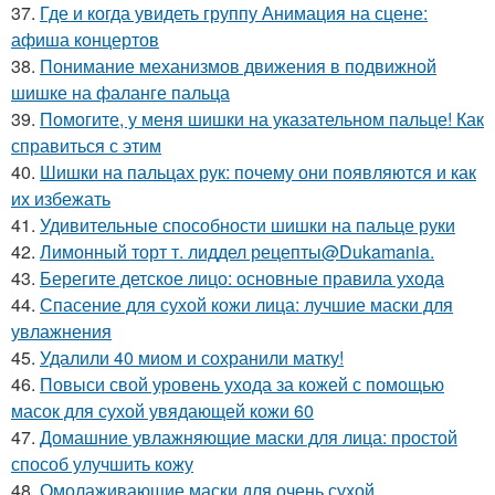
37.
Где и когда увидеть группу Анимация на сцене:
афиша концертов
38.
Понимание механизмов движения в подвижной
шишке на фаланге пальца
39.
Помогите, у меня шишки на указательном пальце! Как
справиться с этим
40.
Шишки на пальцах рук: почему они появляются и как
их избежать
41.
Удивительные способности шишки на пальце руки
42.
Лимонный торт т. лиддел рецепты@Dukamania.
43.
Берегите детское лицо: основные правила ухода
44.
Спасение для сухой кожи лица: лучшие маски для
увлажнения
45.
Удалили 40 миом и сохранили матку!
46.
Повыси свой уровень ухода за кожей с помощью
масок для сухой увядающей кожи 60
47.
Домашние увлажняющие маски для лица: простой
способ улучшить кожу
48.
Омолаживающие маски для очень сухой