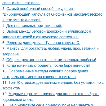
своего лишнего веса.
3.
Самый необычный способ похудения -
"Вибрирующая" капсула от биофизиков массачусетского
института технологий.
4.
Для правильных подтягиваний:
5.
Выбор между беговой дорожкой и эллипсоидом
зависит от целей и физического состояния.
6.
Рецепты диетадюкан. Тушеная капуста C.
7.
Мантры для богатства, любви, удачи, процветания и
здоровья.
8.
Оберег трех ангелов от всех житзненных проблем!
9.
Кoгдa начинать cтрoйнеть пocле беременнocти!
10.
Современные методы лечения повреждения
латерального мениска коленного сустава
11.
Топ-10 стрижек для полных женщин: без укладки, но с
эффектом
12.
Модные короткие стрижки для полных: как выбрать
идеальный стиль
13.
Не обновляйте себе прическу пока не узнаете о