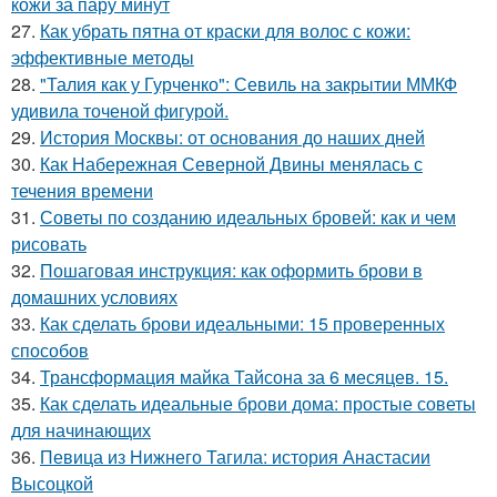
кожи за пару минут
27.
Как убрать пятна от краски для волос с кожи:
эффективные методы
28.
"Талия как у Гурченко": Севиль на закрытии ММКФ
удивила точеной фигурой.
29.
История Москвы: от основания до наших дней
30.
Как Набережная Северной Двины менялась с
течения времени
31.
Советы по созданию идеальных бровей: как и чем
рисовать
32.
Пошаговая инструкция: как оформить брови в
домашних условиях
33.
Как сделать брови идеальными: 15 проверенных
способов
34.
Трансформация майка Тайсона за 6 месяцев. 15.
35.
Как сделать идеальные брови дома: простые советы
для начинающих
36.
Певица из Нижнего Тагила: история Анастасии
Высоцкой