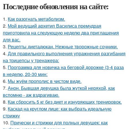
Последние обновления на сайте:
1.
Как разогнать метаболизм.
2.
Мой ведущий архетип Василиса премудрая
приготовила на следующую неделю два приглашения
для вас.
3.
Рецепты диетадюкан. Нежные творожные сочники.
4.
Для правильного выполнения упражнения разгибания
на трицепсы у тренажера:
5.
Программа для новичка на беговой дорожке (3-4 раза
в неделю, 20-30 мин:
6.
Мы жуём прополис в чистом виде.
7.
Анон. Бывшая девушка была жуткой неряхой, как
вспомню - аж вздрагиваю.
8.
Как сбросить 5 кг без диет и изнуряющих тренировок.
9.
Каскад на круглом лице: как выбрать идеальную
стрижку
10.
Прически и стрижки для полных девушек: как