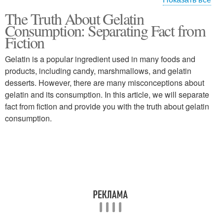
The Truth About Gelatin
Кардио на массе
Мышечный рост
Consumption: Separating Fact from
Fiction
Gelatin is a popular ingredient used in many foods and
Кардиотренировки на
products, including candy, marshmallows, and gelatin
Мышечное истощение
массе
desserts. However, there are many misconceptions about
gelatin and its consumption. In this article, we will separate
fact from fiction and provide you with the truth about gelatin
consumption.