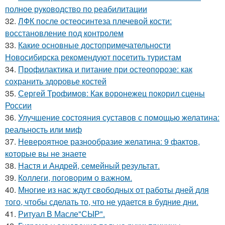
полное руководство по реабилитации
32.
ЛФК после остеосинтеза плечевой кости:
восстановление под контролем
33.
Какие основные достопримечательности
Новосибирска рекомендуют посетить туристам
34.
Профилактика и питание при остеопорозе: как
сохранить здоровье костей
35.
Сергей Трофимов: Как воронежец покорил сцены
России
36.
Улучшение состояния суставов с помощью желатина:
реальность или миф
37.
Невероятное разнообразие желатина: 9 фактов,
которые вы не знаете
38.
Настя и Андрей, семейный результат.
39.
Коллеги, поговорим о важном.
40.
Многие из нас ждут свободных от работы дней для
того, чтобы сделать то, что не удается в будние дни.
41.
Ритуал В Масле"СЫР".