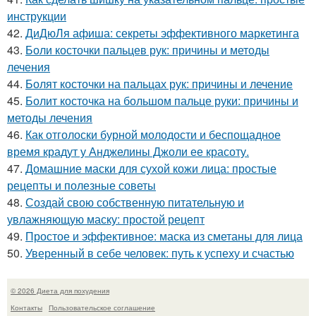
инструкции
42.
ДиДюЛя афиша: секреты эффективного маркетинга
43.
Боли косточки пальцев рук: причины и методы
лечения
44.
Болят косточки на пальцах рук: причины и лечение
45.
Болит косточка на большом пальце руки: причины и
методы лечения
46.
Как отголоски бурной молодости и беспощадное
время крадут у Анджелины Джоли ее красоту.
47.
Домашние маски для сухой кожи лица: простые
рецепты и полезные советы
48.
Создай свою собственную питательную и
увлажняющую маску: простой рецепт
49.
Простое и эффективное: маска из сметаны для лица
50.
Уверенный в себе человек: путь к успеху и счастью
© 2026 Диета для похудения
Контакты
Пользовательское соглашение