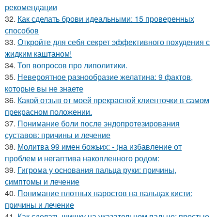
рекомендации
32.
Как сделать брови идеальными: 15 проверенных
способов
33.
Откройте для себя секрет эффективного похудения с
жидким каштаном!
34.
Топ вопросов про липолитики.
35.
Невероятное разнообразие желатина: 9 фактов,
которые вы не знаете
36.
Какой отзыв от моей прекрасной клиенточки в самом
прекрасном положении.
37.
Понимание боли после эндопротезирования
суставов: причины и лечение
38.
Молитва 99 имен божьих: - (на избавление от
проблем и негаптива накопленного родом:
39.
Гигрома у основания пальца руки: причины,
симптомы и лечение
40.
Понимание плотных наростов на пальцах кисти:
причины и лечение
41.
Как сделать шишку на указательном пальце: простые