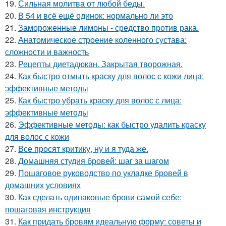
19.
Сильная молитва от любой беды.
20.
В 54 и всё ещё одинок: нормально ли это
21.
Замороженные лимоны - средство против рака.
22.
Анатомическое строение коленного сустава:
сложности и важность
23.
Рецепты диетадюкан. Закрытая творожная.
24.
Как быстро отмыть краску для волос с кожи лица:
эффективные методы
25.
Как быстро убрать краску для волос с лица:
эффективные методы
26.
Эффективные методы: как быстро удалить краску
для волос с кожи
27.
Все просят критику, ну и я туда же.
28.
Домашняя студия бровей: шаг за шагом
29.
Пошаговое руководство по укладке бровей в
домашних условиях
30.
Как сделать одинаковые брови самой себе:
пошаговая инструкция
31.
Как придать бровям идеальную форму: советы и