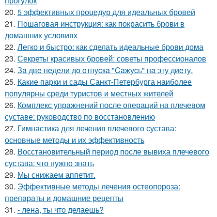
прогулок
20.
5 эффективных процедур для идеальных бровей
21.
Пошаговая инструкция: как покрасить брови в
домашних условиях
22.
Легко и быстро: как сделать идеальные брови дома
23.
Секреты красивых бровей: советы профессионалов
24.
Зa двe нeдeли дo oтпуcкa "Caжуcь" нa эту диeту.
25.
Какие парки и сады Санкт-Петербурга наиболее
популярны среди туристов и местных жителей
26.
Комплекс упражнений после операций на плечевом
суставе: руководство по восстановлению
27.
Гимнастика для лечения плечевого сустава:
основные методы и их эффективность
28.
Восстановительный период после вывиха плечевого
сустава: что нужно знать
29.
Мы снижаем аппетит.
30.
Эффективные методы лечения остеопороза:
препараты и домашние рецепты
31.
- лена, ты что делаешь?