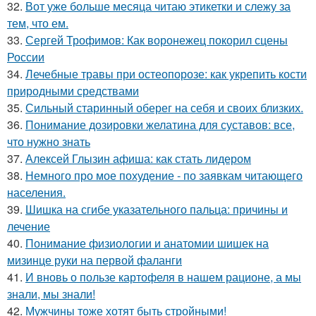
32.
Вот уже больше месяца читаю этикетки и слежу за
тем, что ем.
33.
Сергей Трофимов: Как воронежец покорил сцены
России
34.
Лечебные травы при остеопорозе: как укрепить кости
природными средствами
35.
Сильный старинный оберег на себя и своих близких.
36.
Понимание дозировки желатина для суставов: все,
что нужно знать
37.
Алексей Глызин афиша: как стать лидером
38.
Немного про мое похудение - по заявкам читающего
населения.
39.
Шишка на сгибе указательного пальца: причины и
лечение
40.
Понимание физиологии и анатомии шишек на
мизинце руки на первой фаланги
41.
И вновь о пользе картофеля в нашем рационе, а мы
знали, мы знали!
42.
Мужчины тоже хотят быть стройными!