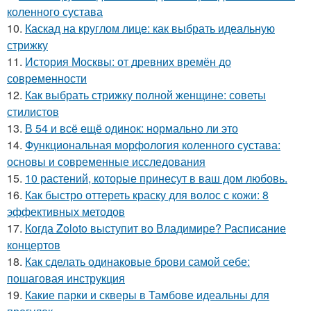
коленного сустава
10.
Каскад на круглом лице: как выбрать идеальную
стрижку
11.
История Москвы: от древних времён до
современности
12.
Как выбрать стрижку полной женщине: советы
стилистов
13.
В 54 и всё ещё одинок: нормально ли это
14.
Функциональная морфология коленного сустава:
основы и современные исследования
15.
10 растений, которые принесут в ваш дом любовь.
16.
Как быстро оттереть краску для волос с кожи: 8
эффективных методов
17.
Когда Zoloto выступит во Владимире? Расписание
концертов
18.
Как сделать одинаковые брови самой себе:
пошаговая инструкция
19.
Какие парки и скверы в Тамбове идеальны для