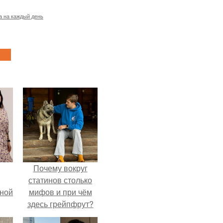
а на каждый день
Почему вокруг
статинов столько
мной
мифов и при чём
здесь грейпфрут?