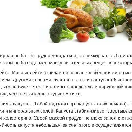
жирная рыба. Не трудно догадаться, что нежирная рыба мал
и этом рыба содержит массу питательных веществ, в которы
дейка. Мясо индейки отличается повышенной усвояемость
нием. Другими словами, чувство сытости наступает быстрее
т, что не будет тяжести в животе после еды и нарушений п
гии, чего не скажешь о курином мясе.
е виды капусты. Любой вид или сорт капусты (а их немало) 
ия и минеральных солей. Капуста стабилизирует свертыва
я холестерина. Своей массой продукт неплохо заполняет же
ийность капуста небольшая, за счет этого и осуществляется