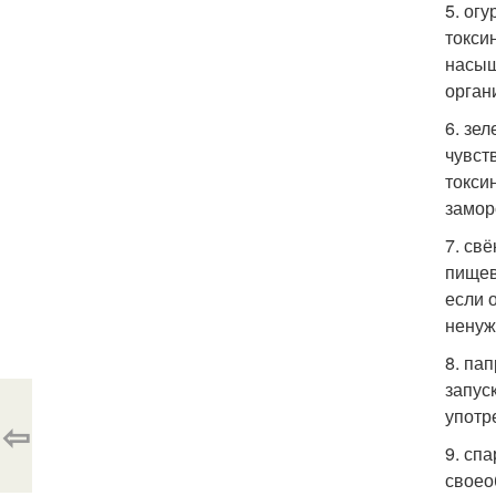
5. ог
токси
насыщ
орган
6. зе
чувст
токси
замор
7. св
пищев
если 
ненуж
8. па
запус
употр
⇦
9. сп
своео