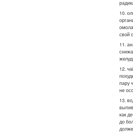
радик
10. о
орган
омола
свой 
11. а
снижа
желуд
12. ч
похуд
пару 
не ос
13. в
выпив
как д
до бо
долже