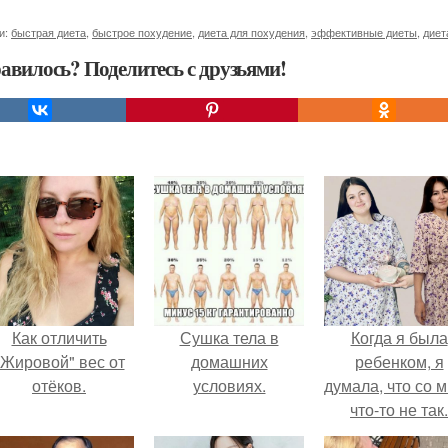
и:
быстрая диета
,
быстрое похудение
,
диета для похудения
,
эффективные диеты
,
диет
авилось? Поделитесь с друзьями!
Как отличить
Сушка тела в
Когда я была
"Жировой" вес от
домашних
ребенком, я
отёков.
условиях.
думала, что со 
что-то не так.