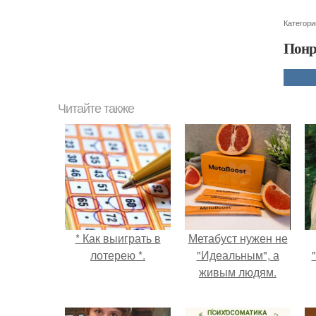
Категори
Понр
Читайте также
* Как выиграть в
Метабуст нужен не
лотерею *.
"Идеальным", а
живым людям.