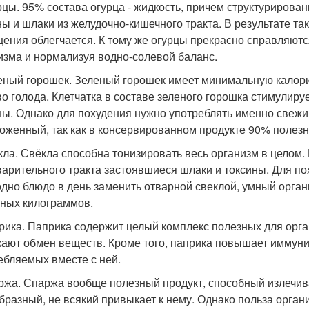
урцы. 95% состава огурца - жидкость, причем структуриров
ны и шлаки из желудочно-кишечного тракта. В результате та
ения облегчается. К тому же огурцы прекрасно справляютс
изма и нормализуя водно-солевой баланс.
леный горошек. Зеленый горошек имеет минимальную калори
во голода. Клетчатка в составе зеленого горошка стимулир
ны. Однако для похудения нужно употреблять именно свежий
оженный, так как в консервированном продукте 90% полезн
ёкла. Свёкла способна тонизировать весь организм в целом. 
арительного тракта застоявшиеся шлаки и токсины. Для по
одно блюдо в день заменить отварной свеклой, умный орган
ных килограммов.
прика. Паприка содержит целый комплекс полезных для орг
кают обмен веществ. Кроме того, паприка повышает иммуни
ебляемых вместе с ней.
аржа. Спаржа вообще полезный продукт, способный излечиват
бразный, не всякий привыкает к нему. Однако польза органи