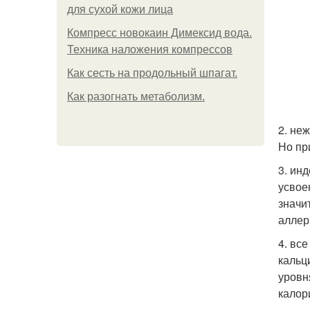
для сухой кожи лица
Компресс новокаин Димексид вода.
Техника наложения компрессов
Как сесть на продольный шпагат.
Как разогнать метаболизм.
2. не
Но пр
3. ин
усвое
значи
аллер
4. вс
кальц
уровн
калор