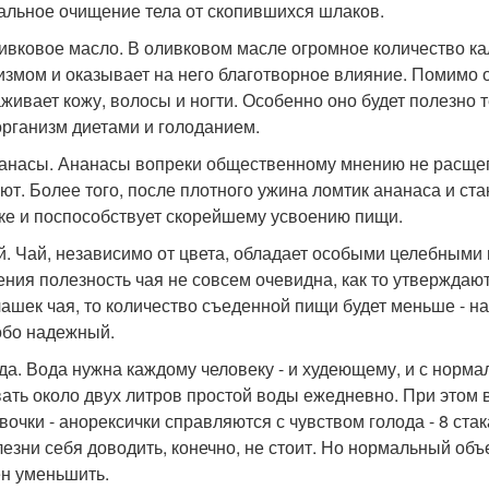
альное очищение тела от скопившихся шлаков.
ливковое масло. В оливковом масле огромное количество ка
измом и оказывает на него благотворное влияние. Помимо 
живает кожу, волосы и ногти. Особенно оно будет полезно 
организм диетами и голоданием.
нанасы. Ананасы вопреки общественному мнению не расщеп
ют. Более того, после плотного ужина ломтик ананаса и ста
ке и поспособствует скорейшему усвоению пищи.
ай. Чай, независимо от цвета, обладает особыми целебными
ения полезность чая не совсем очевидна, как то утверждаю
чашек чая, то количество съеденной пищи будет меньше - н
обо надежный.
ода. Вода нужна каждому человеку - и худеющему, и с норм
ать около двух литров простой воды ежедневно. При этом в 
евочки - анорексички справляются с чувством голода - 8 ста
лезни себя доводить, конечно, не стоит. Но нормальный о
н уменьшить.