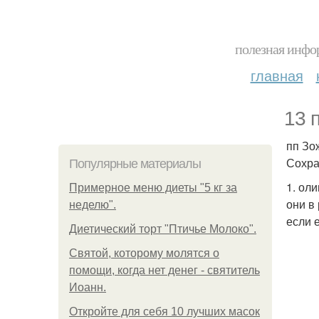
полезная инфор
главная
13 
пп Зо
Сохра
Популярные материалы
1. ол
Примерное меню диеты "5 кг за
они в
неделю".
если 
Диетический торт "Птичье Молоко".
Святой, которому молятся о
помощи, когда нет денег - святитель
Иоанн.
Откройте для себя 10 лучших масок