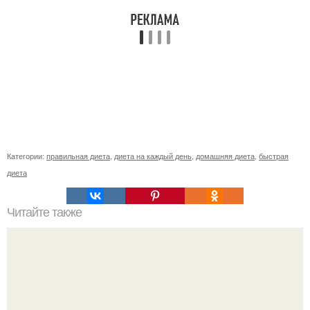
Категории:
правильная диета
,
диета на каждый день
,
домашняя диета
,
быстрая
диета
Читайте также