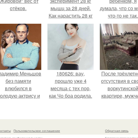
"Жировой" вес от
эксперимент 28 кг
ребенком, я
отёков.
мышц за 28 дней.
думала, что со 
Как нарастить 28 кг
что-то не так.
мышечной массы
за 28 дней.
ладимир Меньшов
180626: вау,
После трёхлетн
без памяти
прошло уже 4
отсутствия в св
влюбился в
месяца с тех пор,
воркутинско
олодую актрису и
как Чо боа родила.
квартире, мужч
аже решил уйти от
вернулся и
алентовой ради
обнаружил, что 
неё.
жилище стал
пристанищем д
онтакты
Пользовательское соглашение
Обратная связь
стаи голубей
Копирование разрешено при у