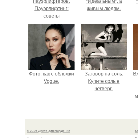
пауэрлифтеров.
"Идеальным", а
Пауэрлифтинг:
живым людям.
советы
начинающим.
Фото, как с обложки
Заговор на соль.
В
Vogue.
Купите соль в
четверг.
м
д
© 2026 Диета для похудения
К
Полезная информация о диетах, новости, отзывы, описания, инструкции и многое другое