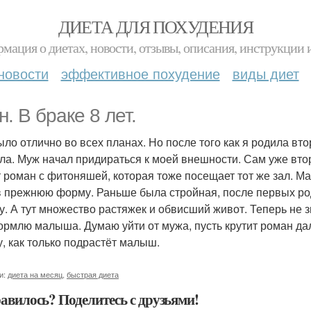
ДИЕТА ДЛЯ ПОХУДЕНИЯ
мация о диетах, новости, отзывы, описания, инструкции 
новости
эффективное похудение
виды диет
. В браке 8 лет.
ыло отлично во всех планах. Но после того как я родила вто
ла. Муж начал придираться к моей внешности. Сам уже второ
т роман с фитоняшей, которая тоже посещает тот же зал. Ма
в прежнюю форму. Раньше была стройная, после первых родо
у. А тут множество растяжек и обвисший живот. Теперь не зна
ормлю малыша. Думаю уйти от мужа, пусть крутит роман да
, как только подрастёт малыш.
и:
диета на месяц
,
быстрая диета
авилось? Поделитесь с друзьями!