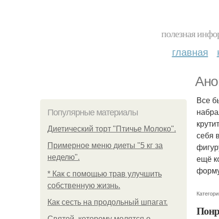
полезная инфор
главная
Анон
Все б
набра
Популярные материалы
крути
Диетический торт "Птичье Молоко".
себя 
Примерное меню диеты "5 кг за
фигур
неделю".
ещё к
форму
* Как с помощью трав улучшить
собственную жизнь.
Категори
Как сесть на продольный шпагат.
Понр
Святой, которому молятся о