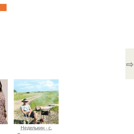
⇨
Неделькин - с.