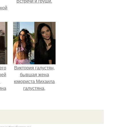
Встречи и груши.
мной
его
Виктория галустян,
оей
бывшая жена
й
юмориста Михаила
ина
галустяна,
рассказала о
его
неожиданных
о
последствиях
ля
развода.
.
казании обратной гиперссылки.