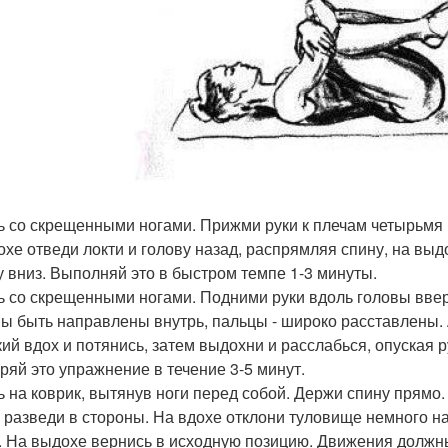
дь со скрещенными ногами. Прижми руки к плечам четырьмя
охе отведи локти и голову назад, распрямляя спину, на выд
у вниз. Выполняй это в быстром темпе 1-3 минуты.
дь со скрещенными ногами. Подними руки вдоль головы вве
ы быть направлены внутрь, пальцы - широко расставлены. А
кий вдох и потянись, затем выдохни и расслабься, опуская р
ряй это упражнение в течение 3-5 минут.
дь на коврик, вытянув ноги перед собой. Держи спину прямо
 разведи в стороны. На вдохе отклони туловище немного на
. На выдохе вернись в исходную позицию. Движения должн