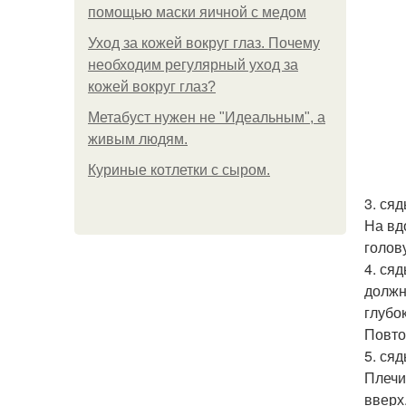
помощью маски яичной с медом
Уход за кожей вокруг глаз. Почему
необходим регулярный уход за
кожей вокруг глаз?
Метабуст нужен не "Идеальным", а
живым людям.
Куриные котлетки с сыром.
3. ся
На вд
голов
4. ся
должн
глубо
Повто
5. ся
Плечи
вверх