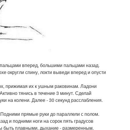
 пальцами вперед, большими пальцами назад.
охе округли спину, локти выведи вперед и опусти
рх, прижимая их к ушным раковинам. Ладони
ктивно тянись в течение 3 минут. Сделай
уки на колени. Далее - 30 секунд расслабления.
. Подними прямые руки до параллели с полом.
зад и подними ноги на сорок пять градусов
ы быть плавными, дыхание - размеренным.