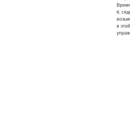
Время
6. ся
возьм
в это
упраж