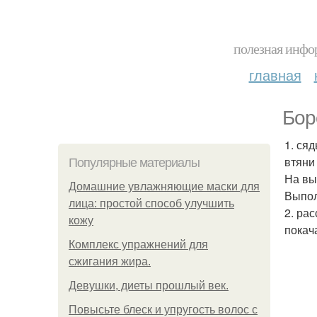
полезная инфор
главная
Бор
1. ся
втяни
Популярные материалы
На вы
Домашние увлажняющие маски для
Выпол
лица: простой способ улучшить
2. ра
кожу
покач
Комплекс упражнений для
сжигания жира.
Девушки, диеты прошлый век.
Повысьте блеск и упругость волос с