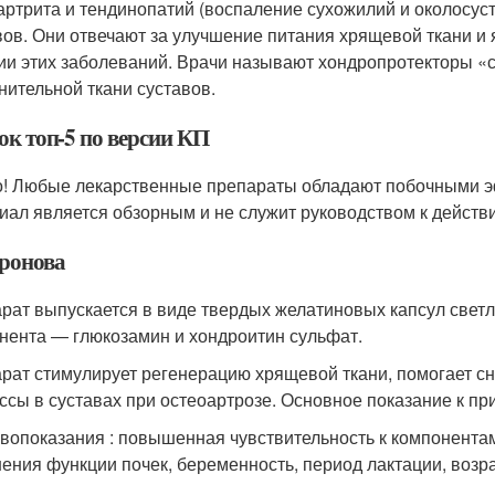
артрита и тендинопатий (воспаление сухожилий и околосуст
вов. Они отвечают за улучшение питания хрящевой ткани 
ии этих заболеваний. Врачи называют хондропротекторы 
нительной ткани суставов.
ок топ-5 по версии КП
! Любые лекарственные препараты обладают побочными э
иал является обзорным и не служит руководством к действ
ронова
рат выпускается в виде твердых желатиновых капсул светло
нента — глюкозамин и хондроитин сульфат.
рат стимулирует регенерацию хрящевой ткани, помогает с
ссы в суставах при остеоартрозе. Основное показание к пр
вопоказания : повышенная чувствительность к компонент
ения функции почек, беременность, период лактации, возрас