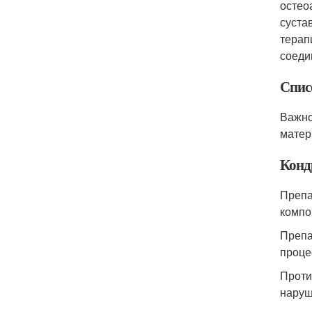
остео
суста
терап
соеди
Спис
Важно
матер
Конд
Препа
компо
Препа
проце
Проти
наруш