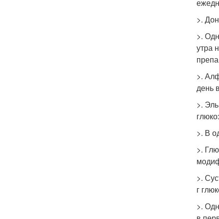
ежедн
>. До
>. Од
утра 
препа
>. Ал
день 
>. Эл
глюко
>. В 
>. Гл
модиф
>. Су
г глю
>. Од
в пер