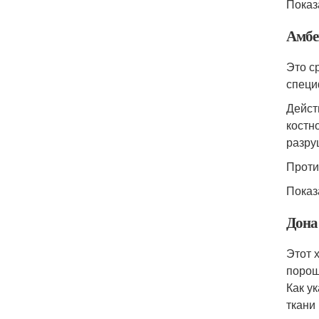
Показ
Амбе
Это с
специ
Дейст
костн
разру
Проти
Показ
Дона
Этот 
порош
Как у
ткани