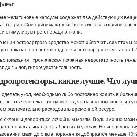
флекс
ые желатиновые капсулы содержат два действующих вещес
ат натрия. Они принимают участие в синтезе соединительн
 и стимулируют регенерацию ткани.
ечении остеоартроза средство может облегчать симптомы 
рат показан при остеохондрозе и остеоартрозе суставов 1-3
вопоказания : хроническая почечная недостаточность тяжел
ст до 15 лет, гиперчувствительность.
дропротекторы, какие лучше. Что лу
 сделать укол, необходимо либо постоянно ходить в больн
и: искать человека, кто сможет сделать внутримышечный ук
ом расточительно расходовать временной ресурс.
е склонны довериться лечебным мазям. Ведь именно мази от
 даже не догадывался о таблетках и уколах. Но исследован
ьзовании мази до очага поражения добирается меньше 10%