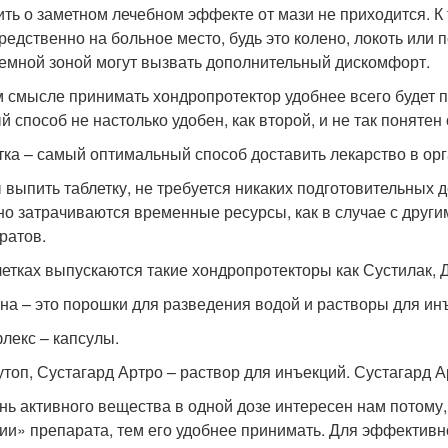
ить о заметном лечебном эффекте от мази не приходится. К 
редственно на больное место, будь это колено, локоть или
емной зоной могут вызвать дополнительный дискомфорт.
м смысле принимать хондропротектор удобнее всего будет п
й способ не настолько удобен, как второй, и не так поняте
тка – самый оптимальный способ доставить лекарство в орг
 выпить таблетку, не требуется никаких подготовительных д
но затрачиваются временные ресурсы, как в случае с дру
ратов.
летках выпускаются такие хондропротекторы как Сустилак, 
на – это порошки для разведения водой и растворы для ин
лекс – капсулы.
топ, Сустагард Артро – раствор для инъекций. Сустагард 
нь активного вещества в одной дозе интересен нам потому
ии» препарата, тем его удобнее принимать. Для эффективн