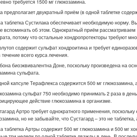
евно требуется 1500 мг глюкозамина.
на предполагает двукратный приём (в одной таблетке содерж
на таблетка Сустилака обеспечивает необходимую норму. Вы
не вспоминать об этом. Однократный приём рассматриваем 
рата, потому что остальные хондропротекторы требуют мно
флутоп содержит сульфат хондроитина и требует единораз
в течение всего курса лечения.
ьбона биоэквивалентна Доне, поскольку произведена на осн
замина сульфата.
одной капсуле Терафлекса содержится 500 мг глюкозамина, а 
юкозамина сульфат 750 необходимо принимать 2 раза в день,
ицирующее действие глюкозамина в организме.
стагард Артро требует однократного применения, поскольку
козамина, но не забывайте, что Сустагард – это не таблетка
на таблетка Артры содержит 500 мг глюкозамина и 500 мг х
вые три недели по одной таблетке дважды в день. В после