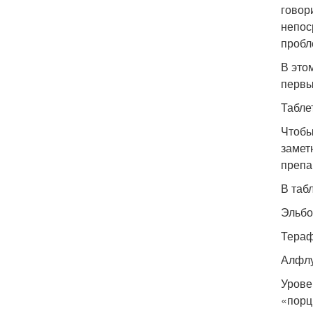
говор
непос
пробл
В это
первы
Табле
Чтобы
замет
препа
В таб
Эльбо
Тераф
Алфлу
Урове
«порц