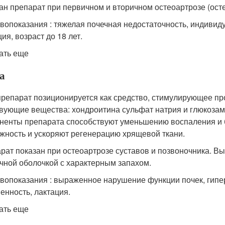
ан препарат при первичном и вторичном остеоартрозе (осте
вопоказания : тяжелая почечная недостаточность, индивид
ия, возраст до 18 лет.
ать еще
а
препарат позиционируется как средство, стимулирующее пр
вующие вещества: хондроитина сульфат натрия и глюкозами
ненты препарата способствуют уменьшению воспаления и б
жность и ускоряют регенерацию хрящевой ткани.
рат показан при остеоартрозе суставов и позвоночника. Вы
чной оболочкой с характерным запахом.
вопоказания : выраженное нарушение функции почек, гипе
енность, лактация.
ать еще