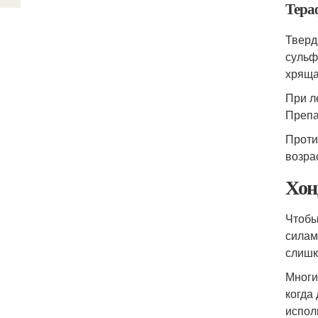
Тера
Тверд
сульф
хряща
При л
Препа
Проти
возра
Хон
Чтобы
силам
слишк
Многи
когда
испол