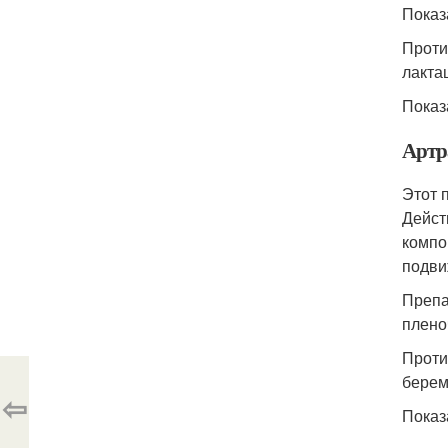
Показ
Проти
лактац
Показ
Артр
Этот 
Дейст
компо
подви
Препа
плено
Проти
берем
⇦
Показ