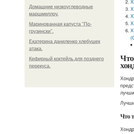
Х
Домашние низкоуглеводные
Х
маршмеллоу.
Х
Х
Маринованная капуста "По-
Х
грузински".
(
Екатерина даниленко хлебушек
атака.
Что
Кефирный коктейль для позднего
хон
перекуса.
Хондр
предс
лучш
Лучши
Что 
Хондр