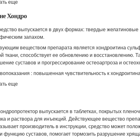
ать еще
не Хондро
редство выпускается в двух формах: твердые желатиновые 
фическим запахом.
вующим веществом препарата является хондроитина сульфа
ой ткани, способствует ее обновлению и восстановлению. Т
шение суставов и прогрессирование остеоартроза и остеох
вопоказания : повышенная чувствительность к хондроитина 
ать еще
хондропротектор выпускается в таблетках, покрытых пленочн
ка и раствора для инъекций. Действующее вещество препа
казывает производитель в инструкции, средство может пол
 и функцию суставов, помогает тормозить разрушение хрящ