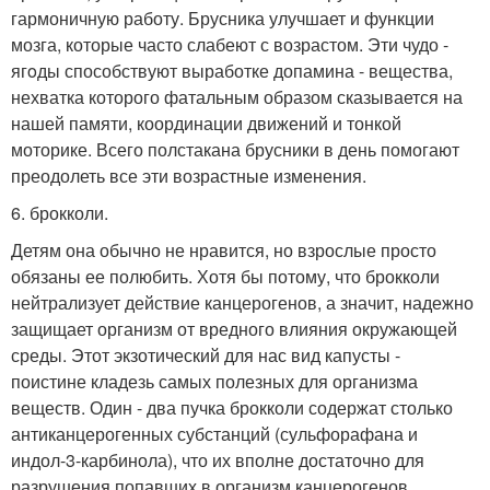
гармоничную работу. Брусника улучшает и функции
мозга, которые часто слабеют с возрастом. Эти чудо -
ягoды способствуют выработке допамина - вещества,
нехватка которого фатальным образом сказывается на
нашей памяти, координации движений и тонкой
моторике. Всего полстакана брусники в день помогают
преодолеть все эти возрастные изменения.
6. брокколи.
Детям она обычно не нравится, но взрослые просто
обязаны ее полюбить. Хотя бы потому, что брокколи
нейтрализует действие канцерогенов, а значит, надежно
защищает организм от вредного влияния окружающей
среды. Этот экзотический для нас вид капусты -
поистине кладезь самых полезных для организма
веществ. Один - два пучка брокколи содержат столько
антиканцерогенных субстанций (сульфорафана и
индол-3-карбинола), что их вполне достаточно для
разрушения попавших в организм канцерогенов.