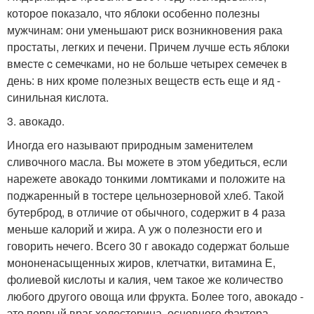
которое показало, что яблоки особенно полезны
мужчинам: они уменьшают риск возникновения рака
простаты, легких и печени. Причем лучше есть яблоки
вместе c семечками, но не больше четырех семечек в
день: в них кроме полезных веществ есть еще и яд -
синильная кислота.
3. авокадо.
Иногда его называют природным заменителем
сливочного масла. Вы можете в этом убедиться, если
нарежете авокадо тонкими ломтиками и положите на
поджаренный в тостере цельнозерновой хлеб. Такой
бутерброд, в отличие от обычного, содержит в 4 раза
меньше калорий и жира. А уж о полезности его и
говорить нечего. Всего 30 г авокадо содержат больше
мононенасыщенных жиров, клетчатки, витамина Е,
фолиевой кислоты и калия, чем такое же количество
любого другого овоща или фрукта. Более того, авокадо -
это первый враг холестерина, основного фактора