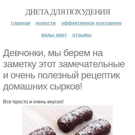
ДИЕТА ДЛЯ ПОХУДЕНИЯ
главная
новости
эффективное похудение
виды диет
отзывы
Девчонки, мы берем на
заметку этот замечательные
и очень полезный рецептик
домашних сырков!
Все просто и очень вкусно!