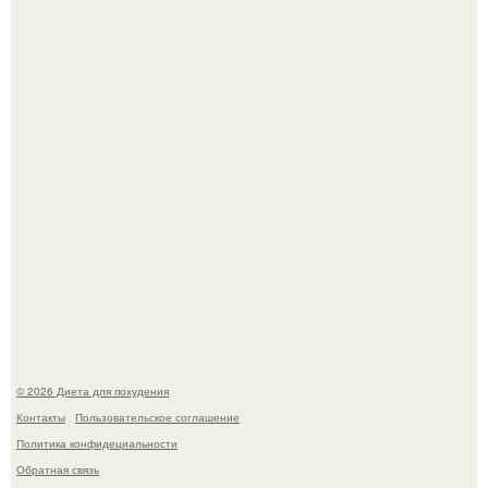
инвалида из-за бесконтрольного использования мази.
Виктория галустян, бывшая жена юмориста Михаила
галустяна, рассказала о неожиданных последствиях
развода.
© 2026 Диета для похудения
Контакты
Пользовательское соглашение
Политика конфидециальности
Обратная связь