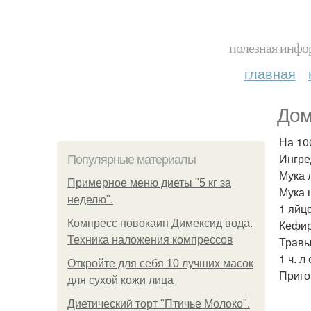
полезная инфор
главная
Дом
На 100
Ингре
Популярные материалы
Мука 
Примерное меню диеты "5 кг за
Мука 
неделю".
1 яйцо
Компресс новокаин Димексид вода.
Кефир 
Техника наложения компрессов
Травы
1 ч. л
Откройте для себя 10 лучших масок
Приго
для сухой кожи лица
Диетический торт "Птичье Молоко".