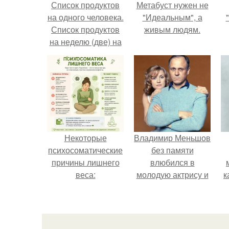
Список продуктов
Метабуст нужен не
на одного человека.
"Идеальным", а
Список продуктов
живым людям.
на неделю (две) на
1 человека.
Некоторые
Владимир Меньшов
психосоматические
без памяти
причины лишнего
влюбился в
веса:
молодую актрису и
к
даже решил уйти от
алентовой ради
неё.