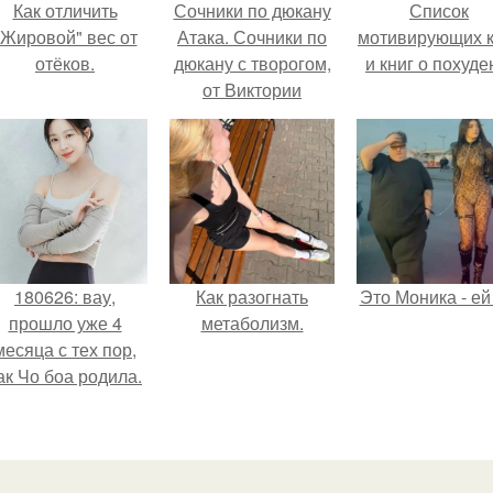
Как отличить
Сочники по дюкану
Список
"Жировой" вес от
Атака. Сочники по
мотивирующих к
отёков.
дюкану с творогом,
и книг о похуде
от Виктории
Соколовой.
180626: вау,
Как разогнать
Это Моника - ей
прошло уже 4
метаболизм.
месяца с тех пор,
ак Чо боа родила.