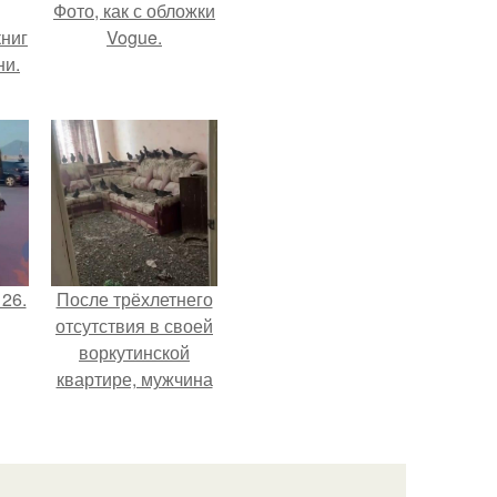
Фото, как с обложки
ниг
Vogue.
ни.
 26.
После трёхлетнего
отсутствия в своей
воркутинской
квартире, мужчина
вернулся и
обнаружил, что его
жилище стало
пристанищем для