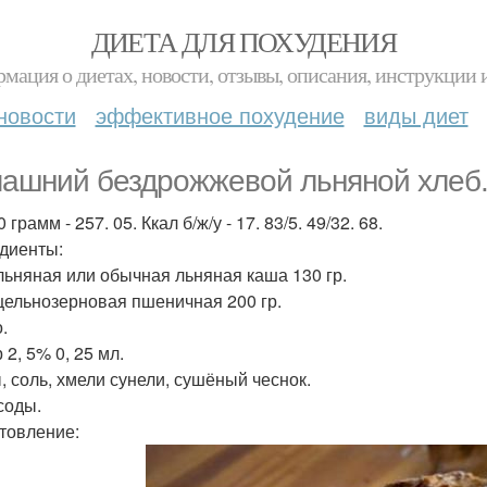
ДИЕТА ДЛЯ ПОХУДЕНИЯ
мация о диетах, новости, отзывы, описания, инструкции 
новости
эффективное похудение
виды диет
ашний бездрожжевой льняной хлеб
 грамм - 257. 05. Ккал б/ж/у - 17. 83/5. 49/32. 68.
диенты:
льняная или обычная льняная каша 130 гр.
цельнозерновая пшеничная 200 гр.
.
2, 5% 0, 25 мл.
, соль, хмели сунели, сушёный чеснок.
 соды.
товление: