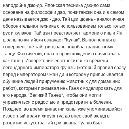
наподобие дзю-до. Японская техника дзю-до сама
основана на философии дао, по-китайски она и в самом
деле называется дзю - дао. Тай цзи цюань - аналогичная
оборонительная техника с использованием только голых
рук и кулаков. Тай цзи представляет гармонию инь и Ян,
цюань по-китайски означает "Кулак". Выполненная в
совершенстве тай цзи цюань подобна грациозному
танцу. Фактически, она по происхождению начиналась
как танец. Изобретение ее относится ко времени
легендарнаго императора фу цзы (который правил сразу
перед императором чжан ди и которому приписывается
обучение людей приручению животных для домашних
работ), который призывал инь Ганя смоделировать для
его народа "Великий Танец", чтобы они могли
упражняться с радостью и предотвратить болезни.
Позднее, во время династии хань, уже упоминавшийся
известный врач и хирург гуа до внес свой вклад в
развитие искусства тай цзи цюань. Гуа до был