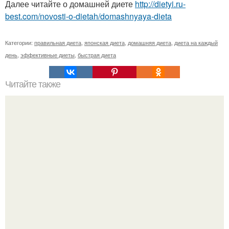
Далее читайте о домашней диете
http://dietyi.ru-
best.com/novosti-o-dietah/domashnyaya-dieta
Категории:
правильная диета
,
японская диета
,
домашняя диета
,
диета на каждый
день
,
эффективные диеты
,
быстрая диета
Читайте также
Мазилка - лечилка от семи недугов.