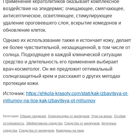
Применение кератолитиков оказывает комплексное
воздействие на эпидермис: очищающее, смягчающее,
антисептическое, осветляющее, стимулирующее
удаление ороговевшего слоя, вскрытие комедонов и
обновление клеток.
Однако их использование также и истончает кожу, делает
ее более чувствительной, незащищенной, в том числе от
солнца. Подходящее в каждой клинической ситуации
средство и длительность его применения выбирает
врач-косметолог. Он же предложит оптимальный
солнцезащитный крем и расскажет о других методах
протекции кожи.
Источник:
https://shkola-krasoty.com/stati/kak-izbavitsya-ot-
miliumov-na-lice-kak-izbavitsya-ot-miliumov
Категории:
Общие сведения
,
Хлоргексидин от милиумов
,
Угри на веках
,
Особая
осторожность
,
Эффективное средство
,
Средство от милиумов
,
Аптечные
средства
,
Средства от милиумов
,
Комедоны на лице