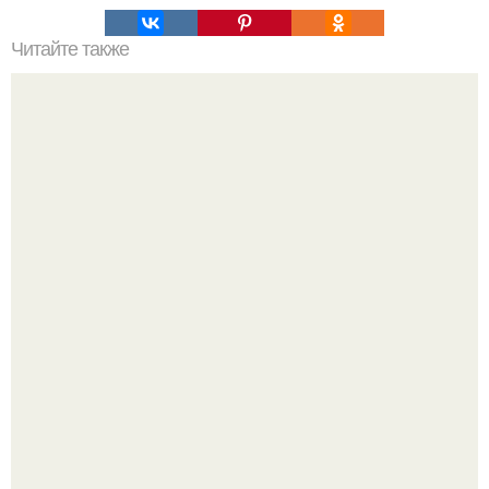
Читайте также
Список продуктов на одного человека. Список продуктов
на неделю (две) на 1 человека.
Как отличить "Жировой" вес от отёков.