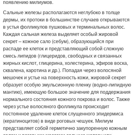
появлению милиумов.
Сальные железы располагаются неглубоко в толще
дермы, их протоки в большинстве случаев открываются
в устья фолликулов пушковых и терминальных волос.
Каждая сальная железа выделяет особый жировой
секрет – кожное сало (себум), образующийся при
распаде ее клеток и представляющий собой сложную
смесь липидов (глицеридов, свободных и связанных
жирных кислот, глицерина, холестерина, эфиров воска,
сквалена, каротина и др.). Попадая через волосяной
мешочек и устье на поверхность кожи, жировой секрет
образует особую эмульсионную пленку (водно-липидную
мантию), имеющую большое значение для поддержания
нормального состояния кожного покрова и волос. Также
через устье волосяного фолликула происходит
постоянное удаление клеток слущенного эпидермиса
(кератиноцитов) в виде роговых чешуек. Милиум
представляет собой герметично закупоренную кожным