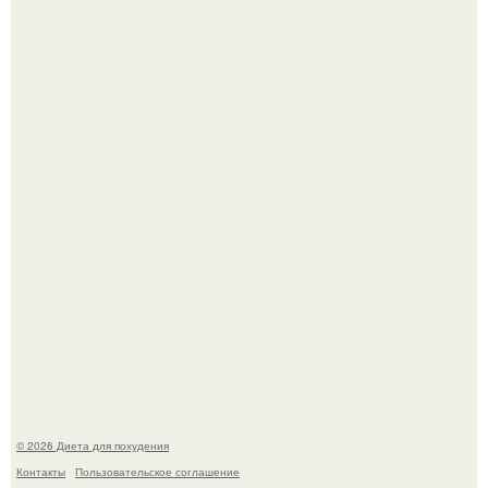
После трёхлетнего отсутствия в своей воркутинской
квартире, мужчина вернулся и обнаружил, что его
жилище стало пристанищем для стаи голубей.
Виктория галустян, бывшая жена юмориста Михаила
галустяна, рассказала о неожиданных последствиях
развода.
© 2026 Диета для похудения
Контакты
Пользовательское соглашение