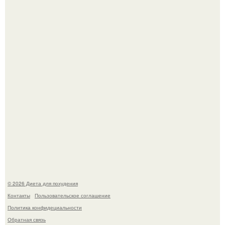
Синдром красной кожи: британец превратил себя в
инвалида из-за бесконтрольного использования мази.
Виктория галустян, бывшая жена юмориста Михаила
галустяна, рассказала о неожиданных последствиях
развода.
© 2026 Диета для похудения
Контакты
Пользовательское соглашение
Политика конфидециальности
Обратная связь