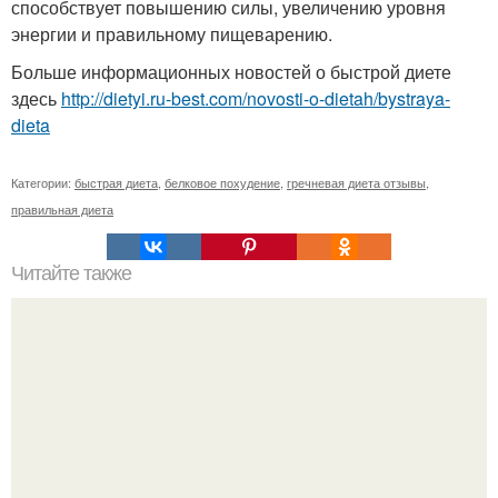
способствует повышению силы, увеличению уровня
энергии и правильному пищеварению.
Больше информационных новостей о быстрой диете
здесь
http://dietyi.ru-best.com/novosti-o-dietah/bystraya-
dieta
Категории:
быстрая диета
,
белковое похудение
,
гречневая диета отзывы
,
правильная диета
Читайте также
Диетические сладости для радости.