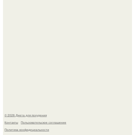
После трёхлетнего отсутствия в своей воркутинской
квартире, мужчина вернулся и обнаружил, что его
жилище стало пристанищем для стаи голубей.
Синдром красной кожи: британец превратил себя в
инвалида из-за бесконтрольного использования мази.
© 2026 Диета для похудения
Контакты
Пользовательское соглашение
Политика конфидециальности