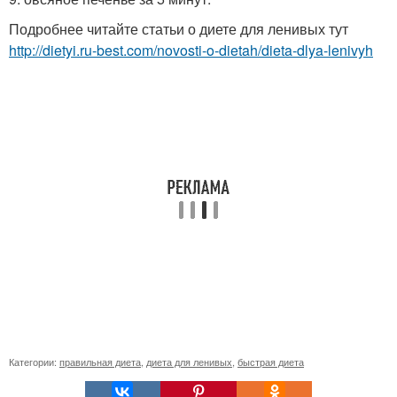
Подробнее читайте статьи о диете для ленивых тут
http://dietyi.ru-best.com/novosti-o-dietah/dieta-dlya-lenivyh
Категории:
правильная диета
,
диета для ленивых
,
быстрая диета