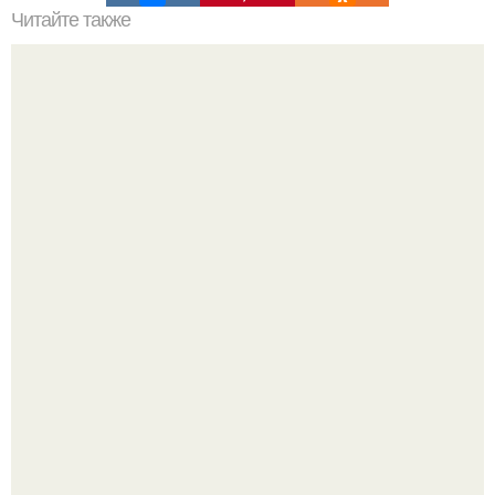
Читайте также
Магическая диета! 1 день.
Как отличить "Жировой" вес от отёков.