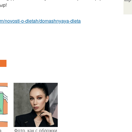
ыр!
.com/novosti-o-dietah/domashnyaya-dieta
а
Фото, как с обложки