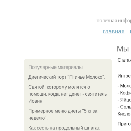
полезная инфор
главная
Мы 
С атак
Популярные материалы
Ингре
Диетический торт "Птичье Молоко".
- Мол
Святой, которому молятся о
- Кефи
помощи, когда нет денег - святитель
- Яйцо
Иоанн.
- Соль 
Примерное меню диеты "5 кг за
Кисло
неделю".
Приго
Как сесть на продольный шпагат.