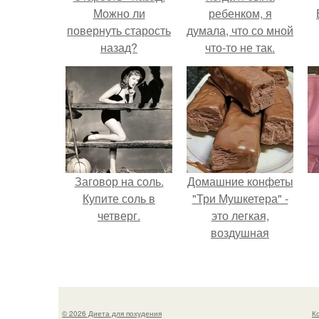
Можно ли
ребенком, я
повернуть старость
думала, что со мной
назад?
что-то не так.
Заговор на соль.
Домашние конфеты
Купите соль в
"Три Мушкетера" -
четверг.
это легкая,
воздушная
шоколадная нуга,
покрытая
молочным
шоколадом.
© 2026 Диета для похудения
К