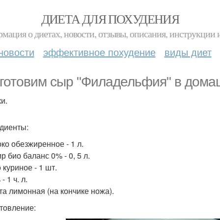
ДИЕТА ДЛЯ ПОХУДЕНИЯ
мация о диетах, новости, отзывы, описания, инструкции 
новости
эффективное похудение
виды диет
готовим сыр "Филадельфия" в дома
и.
диенты:
око обезжиренное - 1 л.
р био баланс 0% - 0, 5 л.
 куриное - 1 шт.
- 1 ч. л.
та лимонная (на кончике ножа).
товление: