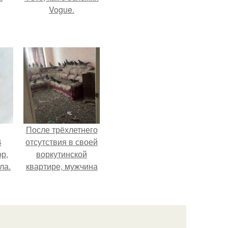
Vogue.
После трёхлетнего
4
отсутствия в своей
ор,
воркутинской
ла.
квартире, мужчина
вернулся и
обнаружил, что его
жилище стало
пристанищем для
стаи голубей.