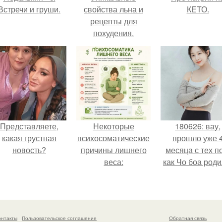
Встречи и груши.
свойства льна и
КЕТО.
рецепты для
похудения.
Представляете,
Некоторые
180626: вау,
какая грустная
психосоматические
прошло уже 
новость?
причины лишнего
месяца с тех п
веса:
как Чо боа роди
онтакты
Пользовательское соглашение
Обратная связь