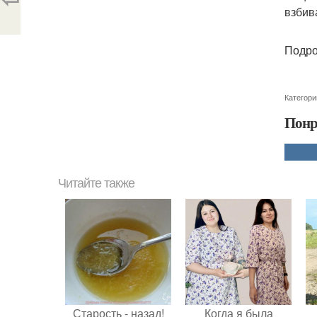
взбив
Подро
Категори
Понр
Читайте также
Старость - назад!
Когда я была