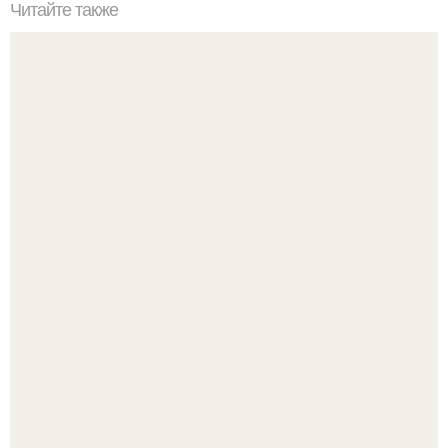
Читайте также
Рулетики с творогом и зеленью - 0% жирности.
Так влияет ли перименопауза и менопауза на вес или
все это ерунда?