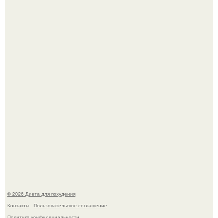
После трёхлетнего отсутствия в своей воркутинской
квартире, мужчина вернулся и обнаружил, что его
жилище стало пристанищем для стаи голубей.
Синдром красной кожи: британец превратил себя в
инвалида из-за бесконтрольного использования мази.
© 2026 Диета для похудения
Контакты
Пользовательское соглашение
Политика конфидециальности