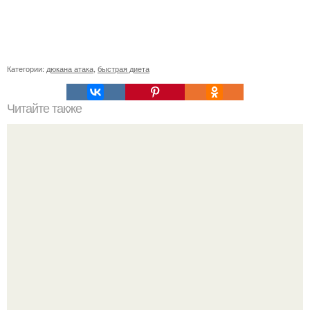
Категории:
дюкана атака
,
быстрая диета
Читайте также
Двухнедельные диеты Минус 10 кг за. Хорошая диета. 10
дней - Минус 10 кг.