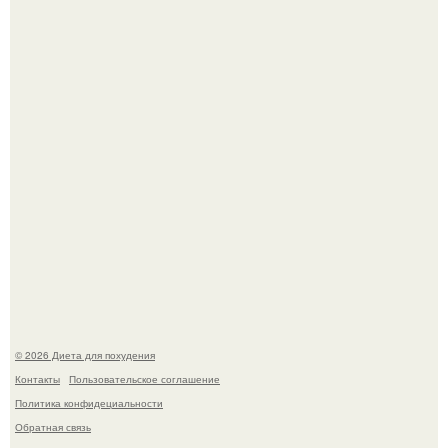
Как разогнать метаболизм.
Синдром красной кожи: британец превратил себя в
инвалида из-за бесконтрольного использования мази.
© 2026 Диета для похудения
Контакты
Пользовательское соглашение
Политика конфидециальности
Обратная связь