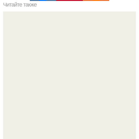
Читайте также
Чудо - напитки! Эта диета поможет вывести лишнюю
жидкость из организма и моментально похудеть!
Так влияет ли перименопауза и менопауза на вес или
все это ерунда?