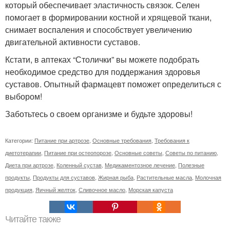
который обеспечивает эластичность связок. Селен
помогает в формировании костной и хрящевой ткани,
снимает воспаления и способствует увеличению
двигательной активности суставов.
Кстати, в аптеках “Столички” вы можете подобрать
необходимое средство для поддержания здоровья
суставов. Опытный фармацевт поможет определиться с
выбором!
Заботьтесь о своем организме и будьте здоровы!
Категории:
Питание при артрозе
,
Основные требования
,
Требования к
диетотерапии
,
Питание при остеопорозе
,
Основные советы
,
Советы по питанию
,
Диета при артрозе
,
Коленный сустав
,
Медикаментозное лечение
,
Полезные
продукты
,
Продукты для суставов
,
Жирная рыба
,
Растительные масла
,
Молочная
продукция
,
Яичный желток
,
Сливочное масло
,
Морская капуста
Читайте также