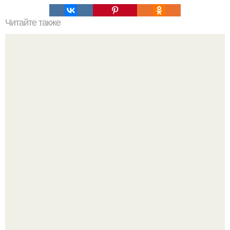
Читайте также
Диета "Любимая". За 7 дней уходит до 10 кг.
Как отличить "Жировой" вес от отёков.