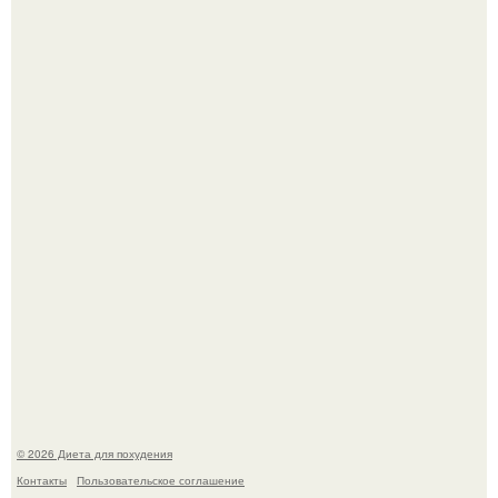
После трёхлетнего отсутствия в своей воркутинской
квартире, мужчина вернулся и обнаружил, что его
жилище стало пристанищем для стаи голубей.
Виктория галустян, бывшая жена юмориста Михаила
галустяна, рассказала о неожиданных последствиях
развода.
© 2026 Диета для похудения
Контакты
Пользовательское соглашение