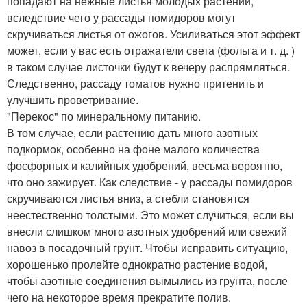
попадают на нежные листья молодых растений,
вследствие чего у рассады помидоров могут
скручиваться листья от ожогов. Усиливаться этот эффект
может, если у вас есть отражатели света (фольга и т. д. )
в таком случае листочки будут к вечеру распрямляться.
Следственно, рассаду томатов нужно притенить и
улучшить проветривание.
"Перекос" по минеральному питанию.
В том случае, если растению дать много азотных
подкормок, особенно на фоне малого количества
фосфорных и калийных удобрений, весьма вероятно,
что оно зажирует. Как следствие - у рассады помидоров
скручиваются листья вниз, а стебли становятся
неестественно толстыми. Это может случиться, если вы
внесли слишком много азотных удобрений или свежий
навоз в посадочный грунт. Чтобы исправить ситуацию,
хорошенько пролейте однократно растение водой,
чтобы азотные соединения вымылись из грунта, после
чего на некоторое время прекратите полив.