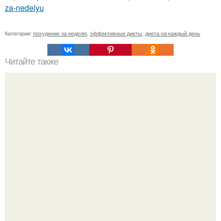
za-nedelyu
Категории:
похудение за неделю
,
эффективные диеты
,
диета на каждый день
Читайте также
Мы читаем интернет - ресурсы, приходим в ужас от того,
что там пишут.