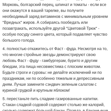
Морковь, болгарский перец, шпинат и томаты - если все
они окажутся в вашей тарелке, вы получите
необходимый заряд витаминов с минимальным уровнем
"Вредных" жиров. А собираясь пообедать или
позавтракать, используйте другой "Цветовой Трюк" -
особую посуду синего цвета, который подавляет чувство
большого голода.
4. полностью откажитесь от Фаст - фуда. Несмотря на то,
что многие стройные звезды демонстрируют свою
любовь Фаст - фуду - гамбургерам, бурито и другим
блюдам, эта пища несовместима с плоским животом.
Будьте строги и суровы: не делайте исключений ни по
праздникам, ни по особенно тяжелым и депрессивным
дням. Лучше замените сэндвич зеленым салатом с
куриной грудкой и крупным яблоком!
5. перестаньте пить сладкие газированные напитки.
Стакан сладкой содовой содержит столько же калорий,
сколько содержит большой банан. Правда, в банане еще