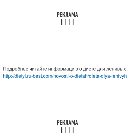
Подробнее читайте информацию о диете для ленивых
http://dietyi.ru-best.com/novosti-o-dietah/dieta-dlya-lenivyh