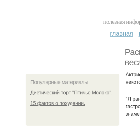
полезная инфор
главная
Рас
вес
Актри
некот
Популярные материалы
Диетический торт "Птичье Молоко".
"Я ра
15 фактов о похудении.
гастр
знаме