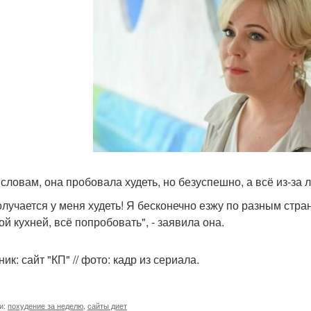
 словам, она пробовала худеть, но безуспешно, а всё из-за 
олучается у меня худеть! Я бесконечно езжу по разным стра
ой кухней, всё попробовать", - заявила она.
ик: сайт "КП" // фото: кадр из сериала.
и:
похудение за неделю
,
сайты диет