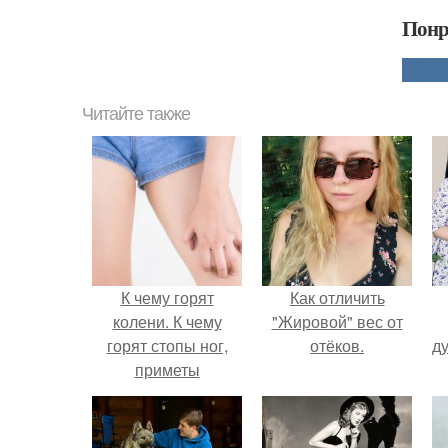
Понр
Читайте также
К чему горят
Как отличить
колени. К чему
"Жировой" вес от
горят стопы ног,
отёков.
ду
приметы