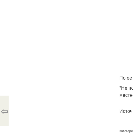
По ее
"Не п
местн
⇦
Источн
Категори