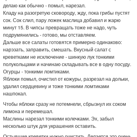
делаю как обычно - помыл, нарезал.
Кладу на разогретую сковороду, жду, пока грибы пустят
сок. Сок слил, пару ложек маслица добавил и жарю
минут 15. В чипсы превращать тоже не надо, чуть
подрумянились - готово, мы отставляем.
Дальше все салаты готовятся примерно одинаково:
нарэзать, заправить, смешать. Вкусный салат с
креветками не исключение - шинкую лук тонкими
полукольцами и начинаю складывать все в одну посуду.
Огурцы - тонкими ломтиками.
Яблоки помыл, очистил от кожуры, разрезал на дольки,
удалил сердцевину и тоже тонкими ломтиками
нашпокал.
Чтобы яблоки сразу не потемнели, сбрызнул их соком
лимона и перемешал.
Маслины нарезал тонкими колечками. Эх, забыл
несколько штук для украшения оставить.
Остывшие креветки нужно очистить. Делается это очень