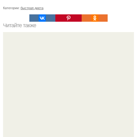
Категории:
быстрая диета
Читайте также
Капустные листья. Овсяные отруби.