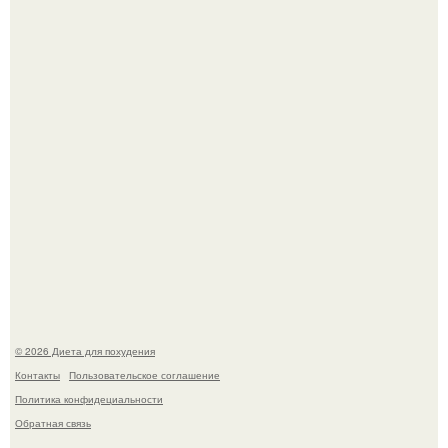
Это Моника - ей 26.
После трёхлетнего отсутствия в своей воркутинской
квартире, мужчина вернулся и обнаружил, что его
жилище стало пристанищем для стаи голубей.
© 2026 Диета для похудения
Контакты
Пользовательское соглашение
Политика конфидециальности
Обратная связь