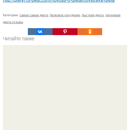
Категории:
самая самая диета
,
белковое похудение
,
быстрая диета
,
гречневая
диета отзывы
Читайте также
Милые девушки! Вы уже к летнему сезону готовы?