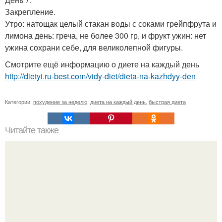
Закрепление.
Утро: натощак целый стакан воды с соками грейпфрута и
лимона день: греча, не более 300 гр, и фрукт ужин: нет
ужина сохрани себе, для великолепной фигуры.
Смотрите ещё информацию о диете на каждый день
http://dietyi.ru-best.com/vidy-diet/dieta-na-kazhdyy-den
Категории:
похудение за неделю
,
диета на каждый день
,
быстрая диета
Читайте также
16 способов сжигать жир быстрее!