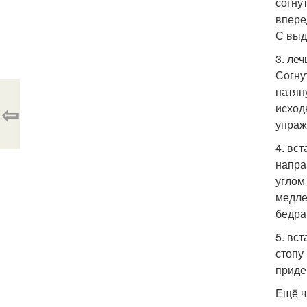
согну
впере
С выд
3. ле
Согну
натян
⇦
исход
упраж
4. вс
напра
углом
медле
бедра
5. вс
стопу
приде
Ещё ч