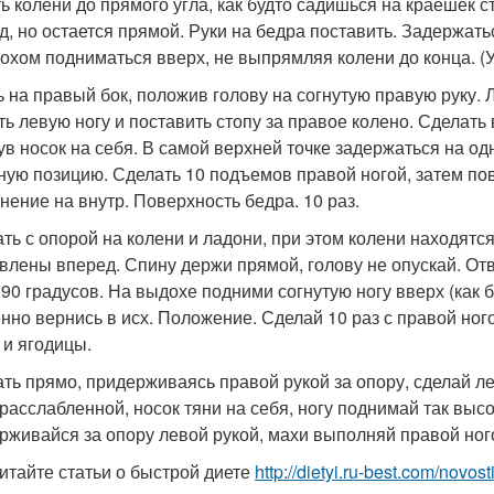
ть колени до прямого угла, как будто садишься на краешек 
д, но остается прямой. Руки на бедра поставить. Задержатьс
охом подниматься вверх, не выпрямляя колени до конца. (Ук
чь на правый бок, положив голову на согнутую правую руку.
ть левую ногу и поставить стопу за правое колено. Сделат
ув носок на себя. В самой верхней точке задержаться на од
ную позицию. Сделать 10 подъемов правой ногой, затем пов
нение на внутр. Поверхность бедра. 10 раз.
тать с опорой на колени и ладони, при этом колени находятс
влены вперед. Спину держи прямой, голову не опускай. Отв
 90 градусов. На выдохе подними согнутую ногу вверх (как б
нно вернись в исх. Положение. Сделай 10 раз с правой ног
 и ягодицы.
тать прямо, придерживаясь правой рукой за опору, сделай л
 расслабленной, носок тяни на себя, ногу поднимай так выс
рживайся за опору левой рукой, махи выполняй правой ног
итайте статьи о быстрой диете
http://dietyi.ru-best.com/novost