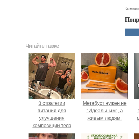
Категори
Понр
Читайте также
3 стратегии
Метабуст нужен не
питания для
"Идеальным", а
улучшения
живым людям.
композиции тела
уже стройных и