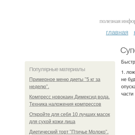
полезная инфор
главная
Суп
Быстр
Популярные материалы
1. ло
не бу
Примерное меню диеты "5 кг за
опуск
неделю".
части 
Компресс новокаин Димексид вода.
Техника наложения компрессов
Откройте для себя 10 лучших масок
для сухой кожи лица
Диетический торт "Птичье Молоко".