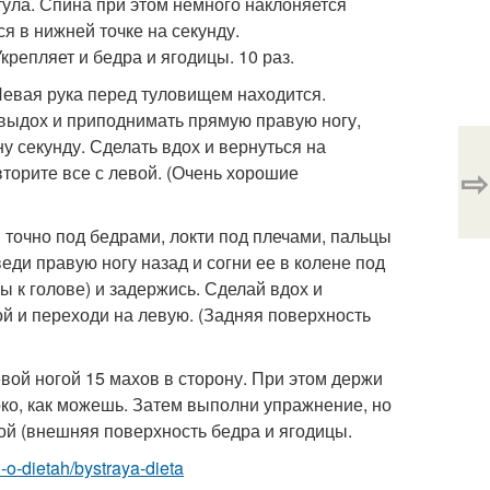
стула. Спина при этом немного наклоняется
я в нижней точке на секунду.
репляет и бедра и ягодицы. 10 раз.
 Левая рука перед туловищем находится.
ь выдох и приподнимать прямую правую ногу,
ну секунду. Сделать вдох и вернуться на
⇨
торите все с левой. (Очень хорошие
я точно под бедрами, локти под плечами, пальцы
еди правую ногу назад и согни ее в колене под
ы к голове) и задержись. Сделай вдох и
ой и переходи на левую. (Задняя поверхность
евой ногой 15 махов в сторону. При этом держи
око, как можешь. Затем выполни упражнение, но
ой (внешняя поверхность бедра и ягодицы.
i-o-dietah/bystraya-dieta