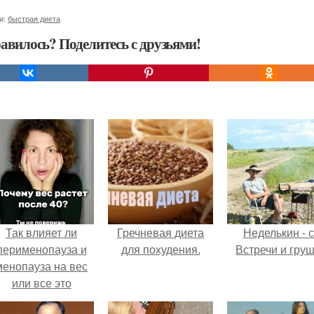
и:
быстрая диета
авилось? Поделитесь с друзьями!
Так влияет ли
Гречневая диета
Неделькин - с
перименопауза и
для похудения.
Встречи и груш
менопауза на вес
или все это
ерунда?