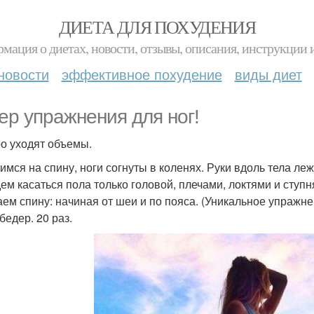
ДИЕТА ДЛЯ ПОХУДЕНИЯ
мация о диетах, новости, отзывы, описания, инструкции 
новости
эффективное похудение
виды диет
ер упражнения для ног!
о уходят объемы.
жимся на спину, ноги согнуты в коленях. Руки вдоль тела ле
дем касаться пола только головой, плечами, локтями и ступ
аем спину: начиная от шеи и по пояса. (Уникальное упражне
бедер. 20 раз.