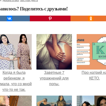
и:
дюкана атака
,
быстрая диета
авилось? Поделитесь с друзьями!
Когда я была
Заветные 7
Про натрий н
ребенком, я
упражнений для
КЕТО.
мала, что со мной
попы.
что-то не так.