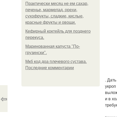
Практически месяц не ем сахар,
печенье, мармелад, орехи,
сухофрукты, сладкие, кислые,
красные фрукты и овощи.
Кефирный коктейль для позднего
перекуса.
Маринованная капуста "По-
грузински".
Мкб код доа плечевого сустава.
Последние комментарии
. Дат
укроп
вылож
⇦
и в х
требу