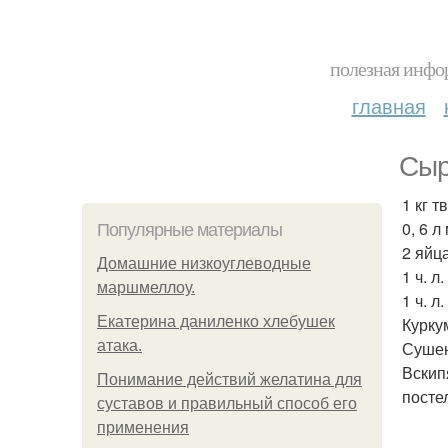
полезная инфор
главная
Сыр
1 кг т
0, 6 л
Популярные материалы
2 яйца
Домашние низкоуглеводные
1 ч. л
маршмеллоу.
1 ч. л.
Екатерина даниленко хлебушек
Куркум
атака.
Сушен
Вскип
Понимание действий желатина для
посте
суставов и правильный способ его
применения