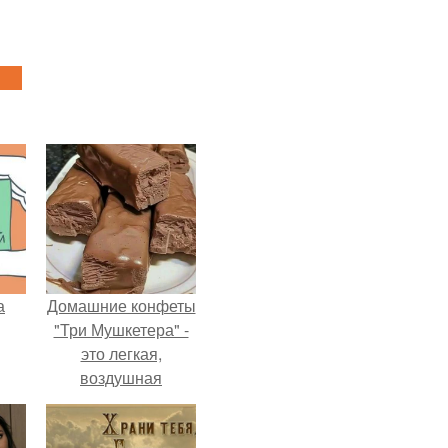
а
Домашние конфеты
"Три Мушкетера" -
это легкая,
воздушная
шоколадная нуга,
покрытая