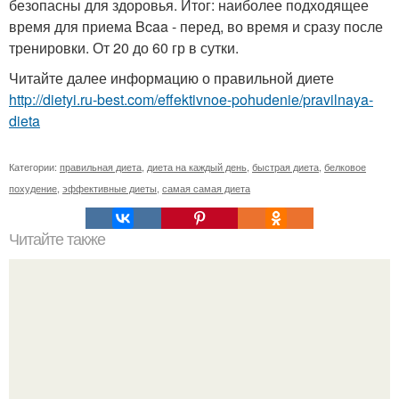
безопасны для здоровья. Итог: наиболее подходящее
время для приема Bcaa - перед, во время и сразу после
тренировки. От 20 до 60 гр в сутки.
Читайте далее информацию о правильной диете
http://dietyi.ru-best.com/effektivnoe-pohudenie/pravilnaya-
dieta
Категории:
правильная диета
,
диета на каждый день
,
быстрая диета
,
белковое
похудение
,
эффективные диеты
,
самая самая диета
Читайте также