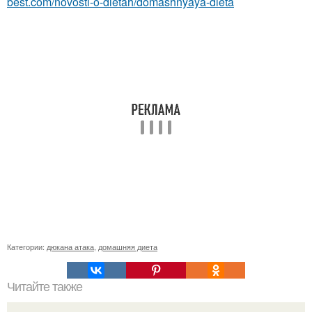
best.com/novosti-o-dietah/domashnyaya-dieta
Категории:
дюкана атака
,
домашняя диета
Читайте также