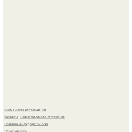
180626: вау, прошло уже 4 месяца с тех пор, как Чо боа
родила.
Синдром красной кожи: британец превратил себя в
инвалида из-за бесконтрольного использования мази.
© 2026 Диета для похудения
Контакты
Пользовательское соглашение
Политика конфидециальности
Обратная связь