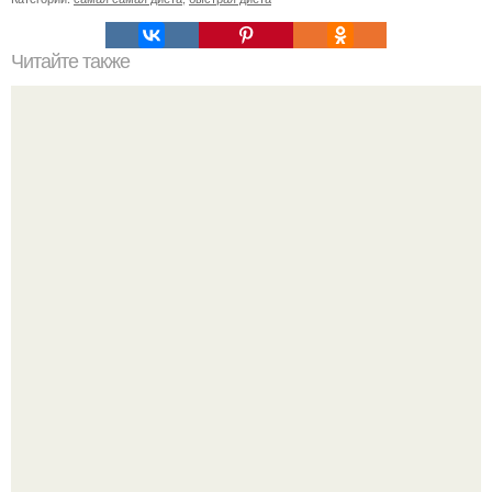
Читайте также
Почему нельзя рассказывать о своих планах и мечтах:
Метабуст нужен не "Идеальным", а живым людям.