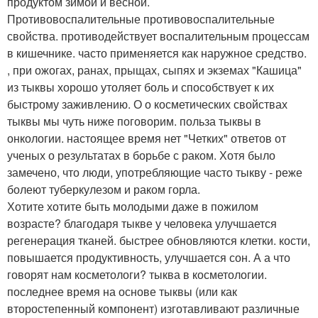
продуктом зимой и весной.
Противовоспалительные противовоспалительные
свойства. противодействует воспалительным процессам
в кишечнике. часто применяется как наружное средство.
, при ожогах, ранах, прыщах, сыпях и экземах "Кашица"
из тыквы хорошо утоляет боль и способствует к их
быстрому заживлению. О о косметических свойствах
тыквы мы чуть ниже поговорим. польза тыквы в
онкологии. настоящее время нет "Четких" ответов от
ученых о результатах в борьбе с раком. Хотя было
замечено, что люди, употребляющие часто тыкву - реже
болеют туберкулезом и раком горла.
Хотите хотите быть молодыми даже в пожилом
возрасте? благодаря тыкве у человека улучшается
регенерация тканей. быстрее обновляются клетки. кости,
повышается продуктивность, улучшается сон. А а что
говорят нам косметологи? тыква в косметологии.
последнее время на основе тыквы (или как
второстепенный компонент) изготавливают различные