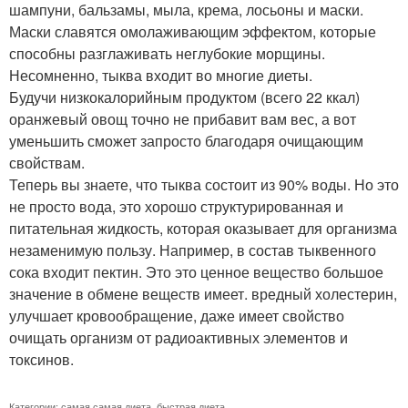
шампуни, бальзамы, мыла, крема, лосьоны и маски.
Маски славятся омолаживающим эффектом, которые
способны разглаживать неглубокие морщины.
Несомненно, тыква входит во многие диеты.
Будучи низкокалорийным продуктом (всего 22 ккал)
оранжевый овощ точно не прибавит вам вес, а вот
уменьшить сможет запросто благодаря очищающим
свойствам.
Теперь вы знаете, что тыква состоит из 90% воды. Но это
не просто вода, это хорошо структурированная и
питательная жидкость, которая оказывает для организма
незаменимую пользу. Например, в состав тыквенного
сока входит пектин. Это это ценное вещество большое
значение в обмене веществ имеет. вредный холестерин,
улучшает кровообращение, даже имеет свойство
очищать организм от радиоактивных элементов и
токсинов.
Категории:
самая самая диета
,
быстрая диета