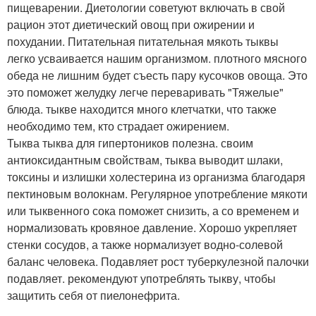
пищеварении. Диетологии советуют включать в свой
рацион этот диетический овощ при ожирении и
похудании. Питательная питательная мякоть тыквы
легко усваивается нашим организмом. плотного мясного
обеда не лишним будет съесть пару кусочков овоща. Это
это поможет желудку легче переваривать "Тяжелые"
блюда. тыкве находится много клетчатки, что также
необходимо тем, кто страдает ожирением.
Тыква тыква для гипертоников полезна. своим
антиоксидантным свойствам, тыква выводит шлаки,
токсины и излишки холестерина из организма благодаря
пектиновым волокнам. Регулярное употребление мякоти
или тыквенного сока поможет снизить, а со временем и
нормализовать кровяное давление. Хорошо укрепляет
стенки сосудов, а также нормализует водно-солевой
баланс человека. Подавляет рост туберкулезной палочки
подавляет. рекомендуют употреблять тыкву, чтобы
защитить себя от пиелонефрита.