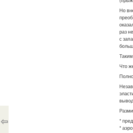
(прыжк
Но вн
преоб
оказа
раз н
с зап
больш
Таким
Что ж
Полно
Незав
эласт
вывод
Разми
⇦
* пре
* аэр