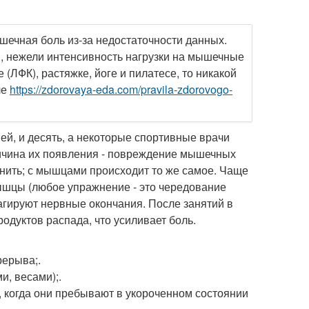
шечная боль из-за недостаточности данных.
и, нежели интенсивность нагрузки на мышечные
 (ЛФК), растяжке, йоге и пилатесе, то никакой
ле
https://zdorovaya-eda.com/pravila-zdorovogo-
ней, и десять, а некоторые спортивные врачи
ричина их появления - повреждение мышечных
аднить; с мышцами происходит то же самое. Чаще
ышцы (любое упражнение - это чередование
агируют нервные окончания. После занятий в
одуктов распада, что усиливает боль.
рерыва;.
, весами);.
, когда они пребывают в укороченном состоянии