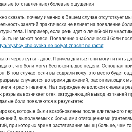
далые (отставленные) болевые ощущения
но сказать, почему именно в Вашем случае отсутствует мы
ельность занятий практически не влияет на появление бол
ктуры тела. Например, если речь идет о лечебной гимнастике
 быть не может вовсе. Появление анаболической боли пос
niya/myshcy-cheloveka-ne-bolyat-znachit-ne-rastut
кают через сутки - двое. Причем длиться они могут и пять д
ждают, что боли могут беспокоить две недели. Основная п
он. В том случае, если вы содрали кожу, это место будет с
 разрывы случаются во время движений, растягивающих м
вания и растягивания. На повреждение волокон сначала ре
х разрыва возникает отек, затрудняющий вывод из тканей пр
далые боли появляются в результате:
нировок, которые были возобновлены после длительного пе
ажнений, выполняемых с большими отягощениями (гантелями
ятий, при которых время растягивания мышц больше, чем то