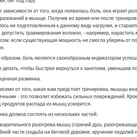
и, бег под гору.
е зависимости от того, когда появилась боль, она играет р
разований в мышце. Получив во время или после тренировки
лось не подготовленным к данному виду нагрузки, и старае
е допустить травмирования волокон, - например, нарастить
асом: если существующая мощность не смогла уберечь от по
е.
 образом, боль является своеобразным индикатором успеш
е делать, чтобы быстрее вернуться к занятиям, уменьшив 
ценная разминка.
исимо от того, какая вам предстоит тренировка, мышцы вна
ичными - это позволит избежать сильных повреждений. Кро
 продуктов распада из мышц ускорится.
нка должна состоять из нескольких частей:
дварительного разогрева мышц (горячий душ, разогревающи
обной части (ходьба на беговой дорожке, кручение педалей 