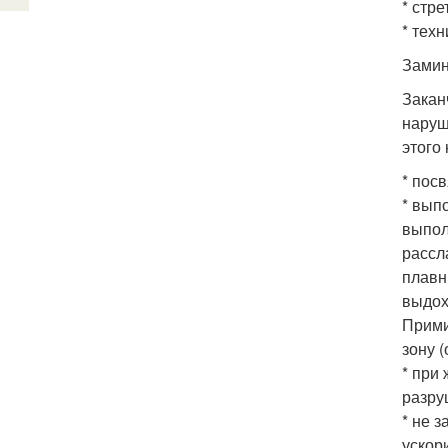
* стр
* тех
Замин
Закан
наруш
этого
* пос
* вып
выпол
рассл
плавн
выдох
Прими
зону 
* при
разру
* не 
ускор