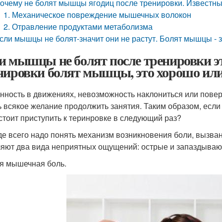
очему не болят мышцы ягодиц после тренировки. Известн
1. Механическое повреждение мышечных волокон
2. Отравление продуктами метаболизма
сли мышцы не болят-значит они не растут. Болят мышцы - з
и мышцы не болят после тренировки это
нировки болят мышцы, это хорошо или
нность в движениях, невозможность наклониться или повер
ь всякое желание продолжить занятия. Таким образом, если 
 стоит приступить к теринровке в следующий раз?
е всего надо понять механизм возникновения боли, вызва
яют два вида неприятных ощущений: острые и запаздыва
я мышечная боль.