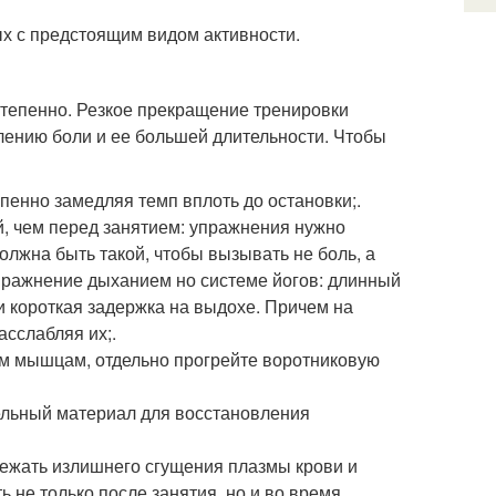
х с предстоящим видом активности.
степенно. Резкое прекращение тренировки
илению боли и ее большей длительности. Чтобы
пенно замедляя темп вплоть до остановки;.
й, чем перед занятием: упражнения нужно
олжна быть такой, чтобы вызывать не боль, а
пражнение дыханием но системе йогов: длинный
 и короткая задержка на выдохе. Причем на
асслабляя их;.
ем мышцам, отдельно прогрейте воротниковую
тельный материал для восстановления
бежать излишнего сгущения плазмы крови и
 не только после занятия, но и во время.