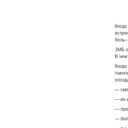
Когда
встре
боль».
ЗМБ о
В чем
Когда
таког
опозд
— сме
— их 
— про
— бол