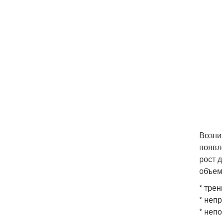
Возни
появл
рост 
объем
* тре
* неп
* неп