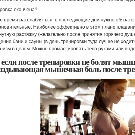
ровка окончена?
е время расслабляться: в последующие дни нужно обязател
ановительные. Наиболее эффективно в этом плане плавани
нутную растяжку (желательно после принятия горячего душ
ение бани и сауны (в день тренировки туда лучше не ходить
анизм в целом. Можно промассировать тело руками или вод
 если после тренировки не болят мышц
аздывающая мышечная боль после трен