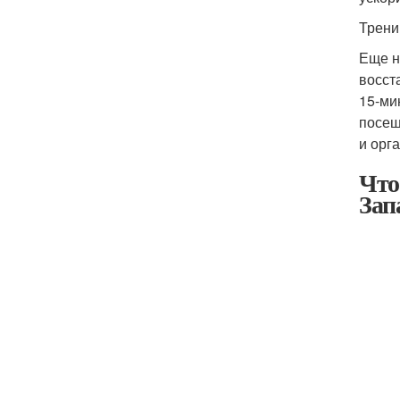
Трени
Еще н
восст
15-ми
посещ
и орг
Что
Зап