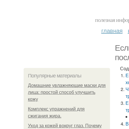
полезная инфор
главная
Есл
пос
Сод
Е
Популярные материалы
х
Домашние увлажняющие маски для
Ч
лица: простой способ улучшить
т
кожу
Е
Комплекс упражнений для
т
сжигания жира.
В
Уход за кожей вокруг глаз. Почему