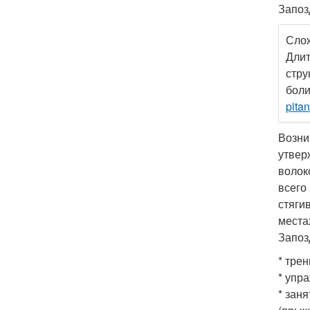
Запоз
Слож
Длит
стру
боли
pita
Возни
утвер
волок
всего
стяги
места
Запоз
* тре
* упр
* зан