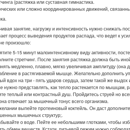
етчинга (растяжка или суставная гимнастика.
нических или сложно координированных движений, связанны
ка.
чивая занятие, нагрузку и интенсивность нужно снижать по
ает процесс выведения продуктов распада, что ведет к ус
 не произошло:
вятите 5-15 минут малоинтенсивному виду активности, посте
олните стретчинг. После занятия растяжка должна быть ино
нять медленно, плавно, мягко увеличивая амплитуду (она д
абление в растягиваемой мышце. Желательно дополнить у
ый вдох на три - пять ударов сердца, затем такой же выдох
е нужно представлять, как тепло растекается по мышцам, р
те теплый или контрастный душ. Пройдитесь струей но вс
(она отвечает за мышечный тонус всего организма.
 желании выпейте протеиновый коктейль. Он даст дополни
шенных мышечных структур;.
забывайте о воде. Пейте ее небольшими глотками, чтобы из
ить обмен веществ. Кстати, питьевой режим нужно соблюдать