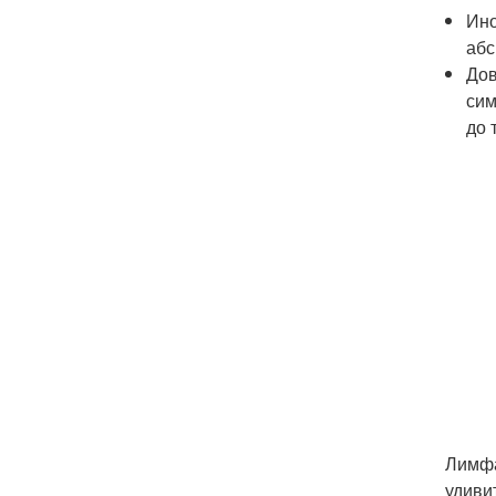
Ино
абс
Дов
сим
до 
Лимфа
удиви