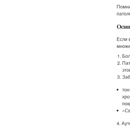
Помни
патол
Осно
Если 
множе
Бол
Пат
это
Заб
тон
хро
пок
«Св
4. Ау