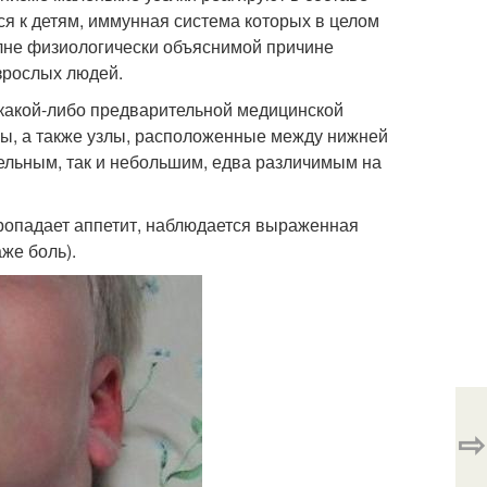
ся к детям, иммунная система которых в целом
олне физиологически объяснимой причине
зрослых людей.
 какой-либо предварительной медицинской
лы, а также узлы, расположенные между нижней
тельным, так и небольшим, едва различимым на
пропадает аппетит, наблюдается выраженная
же боль).
⇨