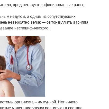
правило, предшествуют инфицированные раны,
ьным недугом, а одним из сопутствующих
чень невероятно велик — от тонзиллита и гриппа
название неспецифического.
истемы организма – иммунной. Нет ничего
анизме маленькие узелки реагируют в составе