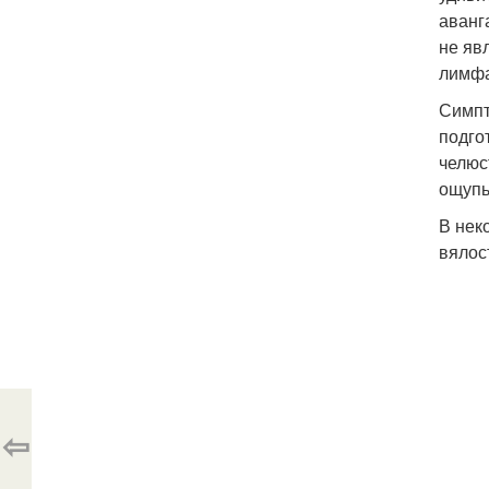
аванг
не яв
лимфа
Симпт
подго
челюс
ощупь
В нек
вялос
⇦