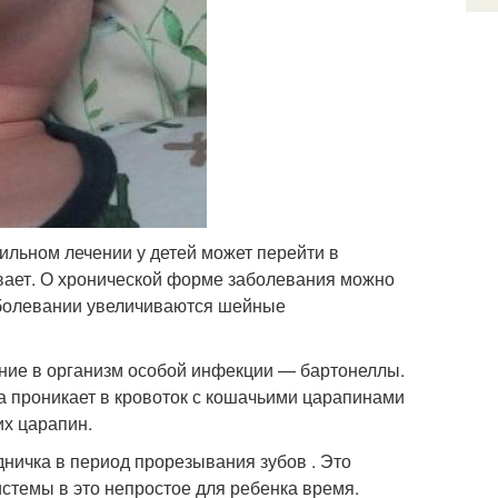
льном лечении у детей может перейти в
вает. О хронической форме заболевания можно
заболевании увеличиваются шейные
ание в организм особой инфекции — бартонеллы.
а проникает в кровоток с кошачьими царапинами
их царапин.
ничка в период прорезывания зубов . Это
истемы в это непростое для ребенка время.