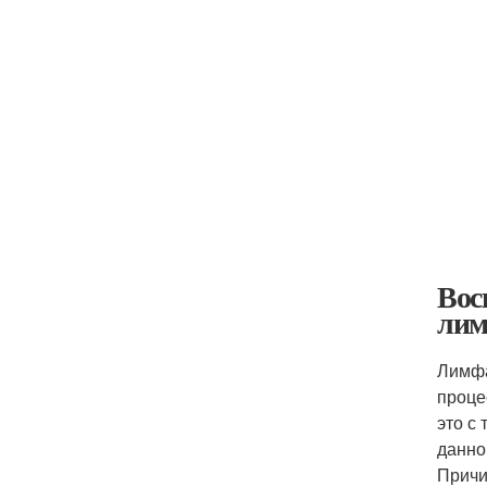
Вос
лим
Лимфа
проце
это с
данно
Причи