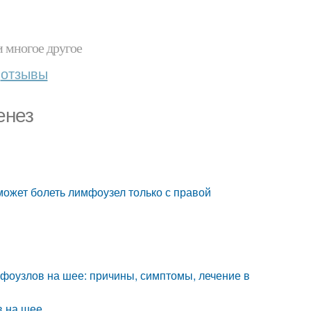
и многое другое
отзывы
енез
может болеть лимфоузел только с правой
фоузлов на шее: причины, симптомы, лечение в
в на шее