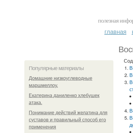
полезная инфор
главная
Вос
Сод
В
Популярные материалы
В
Домашние низкоуглеводные
В
маршмеллоу.
с
Екатерина даниленко хлебушек
атака.
В
Понимание действий желатина для
В
суставов и правильный способ его
д
применения