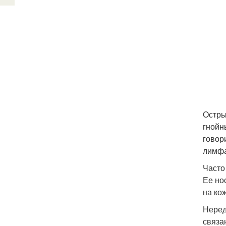
Остры
гнойн
говор
лимфа
Часто
Ее но
на ко
Неред
связа