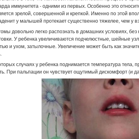
арда иммунитета - одними из первых. Особенно это относит
ляется зрелой, совершенной и крепкой. Именно по этой вп
денит у малышей протекает существенно тяжелее, чем у в
омы довольно легко распознать в домашних условиях, без
товки. У ребенка увеличиваются подчелюстные, шейные уз
тью и ухом, затылочные. Увеличение может быть как значи
.
оторых случаях у ребенка поднимается температура тела, 
ть. При пальпации он чувствует ощутимый дискомфорт (и да