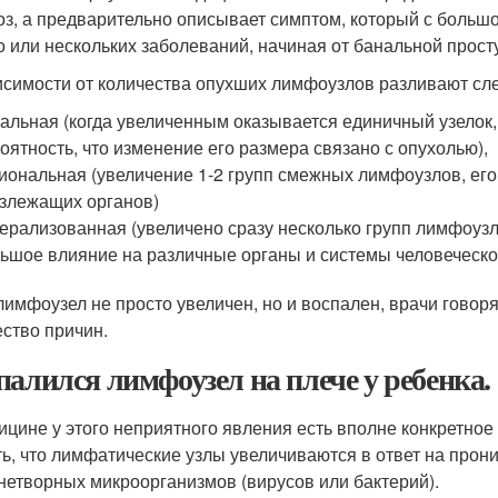
оз, а предварительно описывает симптом, который с больш
о или нескольких заболеваний, начиная от банальной прос
исимости от количества опухших лимфоузлов разливают с
альная (когда увеличенным оказывается единичный узелок,
оятность, что изменение его размера связано с опухолью),
иональная (увеличение 1-2 групп смежных лимфоузлов, е
злежащих органов)
ерализованная (увеличено сразу несколько групп лимфоузл
ьшое влияние на различные органы и системы человеческог
лимфоузел не просто увеличен, но и воспален, врачи говоря
ство причин.
палился лимфоузел на плече у ребенка.
ицине у этого неприятного явления есть вполне конкретн
ть, что лимфатические узлы увеличиваются в ответ на про
нетворных микроорганизмов (вирусов или бактерий).