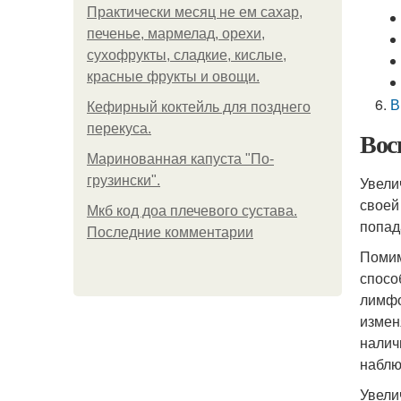
Практически месяц не ем сахар,
печенье, мармелад, орехи,
сухофрукты, сладкие, кислые,
красные фрукты и овощи.
В
Кефирный коктейль для позднего
перекуса.
Вос
Маринованная капуста "По-
грузински".
Увели
своей
Мкб код доа плечевого сустава.
попад
Последние комментарии
Помим
спосо
лимфо
измен
налич
наблю
Увели