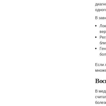
диагн
одног
В зав
Лок
вер
Рег
бли
Ген
бол
Если 
множе
Вос
В мед
счита
болез