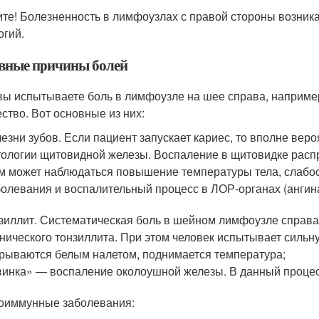
те! Болезненность в лимфоузлах с правой стороны возникае
огий.
вные причины болей
вы испытываете боль в лимфоузле на шее справа, например
ство. Вот основные из них:
езни зубов. Если пациент запускает кариес, то вполне вер
ологии щитовидной железы. Воспаление в щитовидке распр
м может наблюдаться повышение температуры тела, слабос
олевания и воспалительный процесс в ЛОР-органах (ангина, 
зиллит. Систематическая боль в шейном лимфоузле справа 
нического тонзиллита. При этом человек испытывает сильн
рываются белым налетом, поднимается температура;
инка» — воспаление околоушной железы. В данный проце
тоиммунные заболевания: