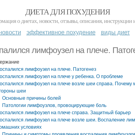
ДИЕТА ДЛЯ ПОХУДЕНИЯ
мация о диетах, новости, отзывы, описания, инструкции 
новости
эффективное похудение
виды диет
палился лимфоузел на плече. Патог
ержание
оспалился лимфоузел на плече. Патогенез
оспалился лимфоузел на плече у ребенка. О проблеме
оспалился лимфоузел на плече возле шеи справа. Почему 
тороны шеи
Основные причины болей
Патологии лимфоузлов, провоцирующие боль
оспалился лимфоузел на плече справа. Защитный барьер
оспалился лимфоузел на плече возле шеи. Воспаление лим
омашних условиях
Причины и симптомы проявления воспаления лимфоузло