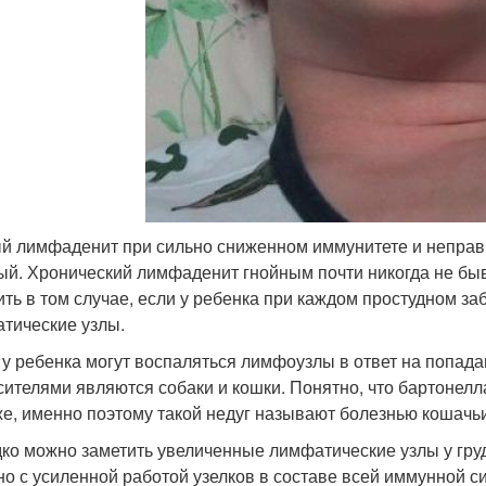
й лимфаденит при сильно сниженном иммунитете и неправи
ый. Хронический лимфаденит гнойным почти никогда не бы
ить в том случае, если у ребенка при каждом простудном 
тические узлы.
 у ребенка могут воспаляться лимфоузлы в ответ на попад
сителями являются собаки и кошки. Понятно, что бартонелл
же, именно поэтому такой недуг называют болезнью кошачь
ко можно заметить увеличенные лимфатические узлы у груд
но с усиленной работой узелков в составе всей иммунной с