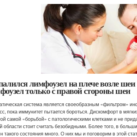
палился лимфоузел на плече возле шеи
фоузел только с правой стороны шеи
тическая система является своеобразным «фильтром» инф
сс, пока иммунитет пытается бороться. Дискомфорт в мягки
 той самой «борьбой» с патологическими клетками и не прид
й области стоит считать безобидными. Более того, в больш
н такого состояния много. О них мы и поговорим в этой стат