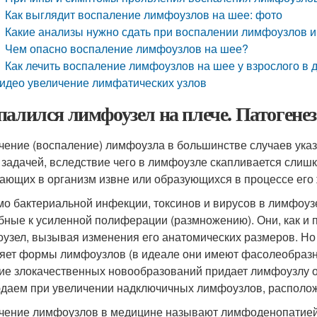
Как выглядит воспаление лимфоузлов на шее: фото
Какие анализы нужно сдать при воспалении лимфоузлов и 
Чем опасно воспаление лимфоузлов на шее?
Как лечить воспаление лимфоузлов на шее у взрослого в
идео увеличение лимфатических узлов
палился лимфоузел на плече. Патогенез
чение (воспаление) лимфоузла в большинстве случаев указ
 задачей, вследствие чего в лимфоузле скапливается слиш
ающих в организм извне или образующихся в процессе его
о бактериальной инфекции, токсинов и вирусов в лимфоузел
бные к усиленной полиферации (размножению). Они, как и 
узел, вызывая изменения его анатомических размеров. Но
яет формы лимфоузлов (в идеале они имеют фасолеобразну
ие злокачественных новообразований придает лимфоузлу о
даем при увеличении надключичных лимфоузлов, располож
чение лимфоузлов в медицине называют лимфоденопатией.