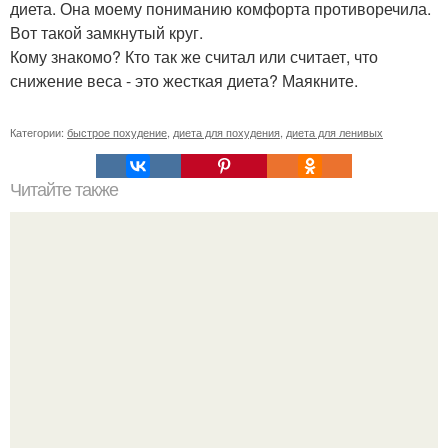
диета. Она моему пониманию комфорта противоречила.
Вот такой замкнутый круг.
Кому знакомо? Кто так же считал или считает, что
снижение веса - это жесткая диета? Маякните.
Категории:
быстрое похудение
,
диета для похудения
,
диета для ленивых
Читайте также
Список продуктов на одного человека. Список продуктов
на неделю (две) на 1 человека.