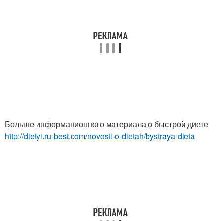
Больше информационного материала о быстрой диете
http://dietyi.ru-best.com/novosti-o-dietah/bystraya-dieta