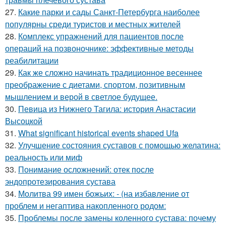
27.
Какие парки и сады Санкт-Петербурга наиболее
популярны среди туристов и местных жителей
28.
Комплекс упражнений для пациентов после
операций на позвоночнике: эффективные методы
реабилитации
29.
Как же сложно начинать традиционное весеннее
преображение с диетами, спортом, позитивным
мышлением и верой в светлое будущее.
30.
Певица из Нижнего Тагила: история Анастасии
Высоцкой
31.
What significant historical events shaped Ufa
32.
Улучшение состояния суставов с помощью желатина:
реальность или миф
33.
Понимание осложнений: отек после
эндопротезирования сустава
34.
Молитва 99 имен божьих: - (на избавление от
проблем и негаптива накопленного родом:
35.
Проблемы после замены коленного сустава: почему