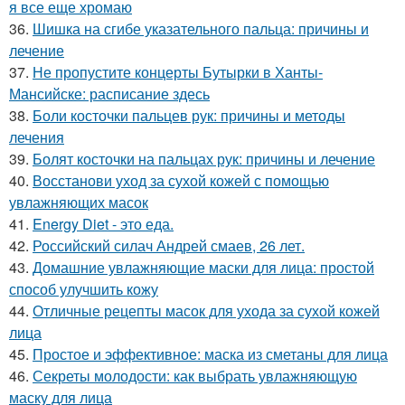
я все еще хромаю
36.
Шишка на сгибе указательного пальца: причины и
лечение
37.
Не пропустите концерты Бутырки в Ханты-
Мансийске: расписание здесь
38.
Боли косточки пальцев рук: причины и методы
лечения
39.
Болят косточки на пальцах рук: причины и лечение
40.
Восстанови уход за сухой кожей с помощью
увлажняющих масок
41.
Energy Diet - это еда.
42.
Российский силач Андрей смаев, 26 лет.
43.
Домашние увлажняющие маски для лица: простой
способ улучшить кожу
44.
Отличные рецепты масок для ухода за сухой кожей
лица
45.
Простое и эффективное: маска из сметаны для лица
46.
Секреты молодости: как выбрать увлажняющую
маску для лица